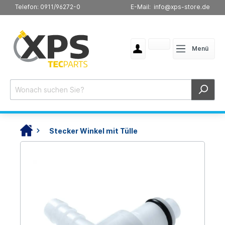
Telefon: 0911/96272-0
E-Mail: info@xps-store.de
Menü
Stecker Winkel mit Tülle