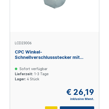
LCD23006
CPC Winkel-
Schnellverschlussstecker mit
Absperrung, 3/8" (9,5 mm) ID,
Messing verchromt
Sofort verfügbar
Lieferzeit:
1-3 Tage
Lager:
4 Stück
€ 26,19
inklusive Mwst.