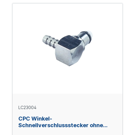
LC23004
CPC Winkel-
Schnellverschlussstecker ohne
Absperrung, 1/4" (6,4 mm) ID,