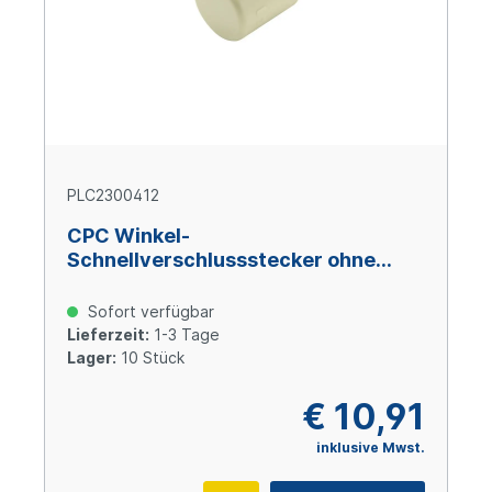
PLC2300412
CPC Winkel-
Schnellverschlussstecker ohne
Absperrung, 1/4" (6,4 mm) ID,
Polypropylen
Sofort verfügbar
Lieferzeit:
1-3 Tage
Lager:
10 Stück
€ 10,91
inklusive Mwst.