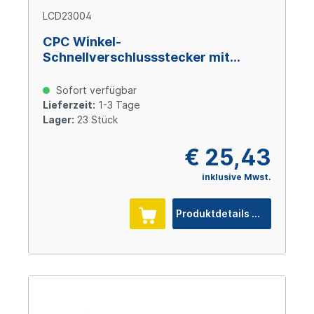
LCD23004
CPC Winkel-
Schnellverschlussstecker mit
Absperrung, 1/4" (6,4 mm) ID,
Messing verchromt
Sofort verfügbar
Lieferzeit:
1-3 Tage
Lager:
23 Stück
€ 25,43
inklusive Mwst.
Produktdetails