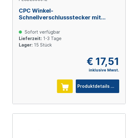
CPC Winkel-
Schnellverschlussstecker mit
Absperrung, 3/8" (9,5 mm) ID,
Polypropylen
Sofort verfügbar
Lieferzeit:
1-3 Tage
Lager:
15 Stück
€ 17,51
inklusive Mwst.
Produktdetails