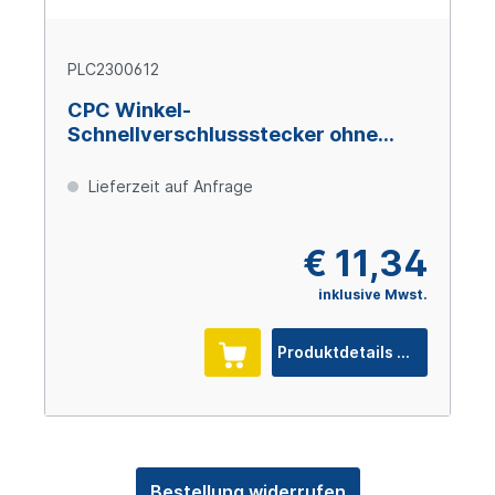
PLC2300612
CPC Winkel-
Schnellverschlussstecker ohne
Absperrung, 3/8" (9,5 mm) ID,
Polypropylen
Lieferzeit auf Anfrage
€ 11,34
inklusive Mwst.
Produktdetails
Bestellung widerrufen