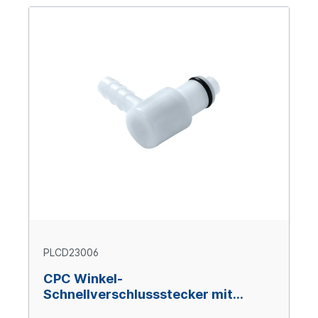
PLCD23006
CPC Winkel-
Schnellverschlussstecker mit
Absperrung, 3/8" (9,5 mm) ID, Acetal