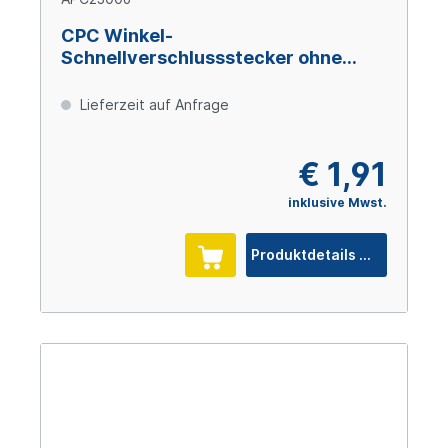
CPC Winkel-
Schnellverschlussstecker ohne
Absperrung, 3/8" (9,5 mm) ID
Schlauchtülle, Acetal
Lieferzeit auf Anfrage
€ 1,91
inklusive Mwst.
Produktdetails