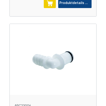
Produktdetails
APC23006