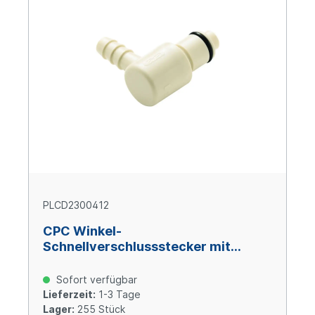
PLCD2300412
CPC Winkel-
Schnellverschlussstecker mit
Absperrung, 1/4" (6,4 mm) ID,
Polypropylen
Sofort verfügbar
Lieferzeit:
1-3 Tage
Lager:
255 Stück