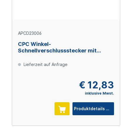
APCD23006
CPC Winkel-
Schnellverschlussstecker mit
Absperrung, 3/8" (9,5 mm) ID
Schlauchtülle, Acetal
Lieferzeit auf Anfrage
€ 12,83
inklusive Mwst.
Produktdetails