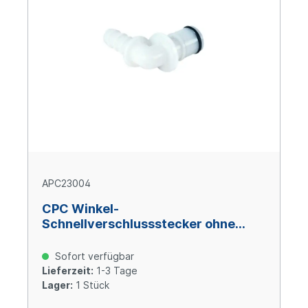
APC23004
CPC Winkel-
Schnellverschlussstecker ohne
Absperrung, 1/4" (6,4 mm) ID
Schlauchtülle, Acetal
Sofort verfügbar
Lieferzeit:
1-3 Tage
Lager:
1 Stück