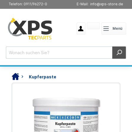
Telefon: 0911/96272-0
E-Mail: info@xps-store.de
Menü
Kupferpaste