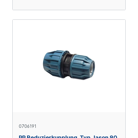
0706191
PP Reduzierkupplung, Typ Jason 90