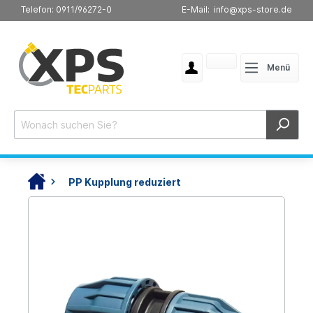
Telefon: 0911/96272-0
E-Mail: info@xps-store.de
Menü
PP Kupplung reduziert