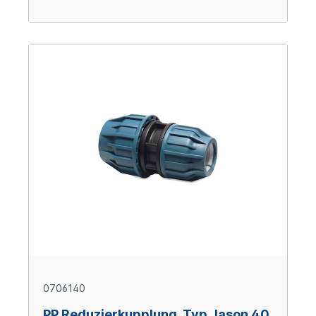
0706140
PP Reduzierkupplung, Typ Jason 40