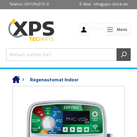
Telefon: 0911/96272-0
E-Mail: info@xps-store.de
Menü
Regenautomat Indoor