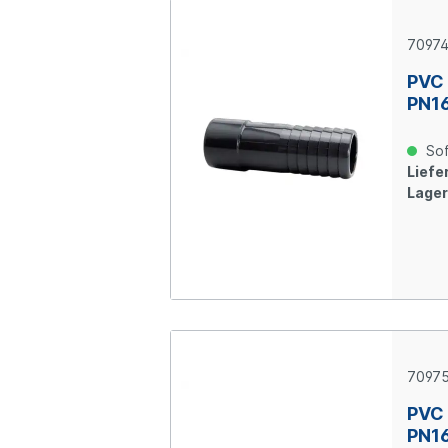
7097
PVC 
PN1
Sof
Liefer
Lager
7097
PVC 
PN1