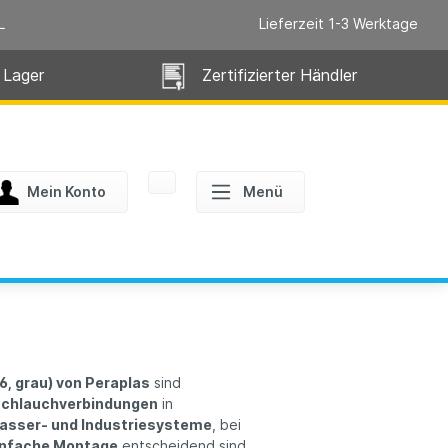
L
Lieferzeit 1-3 Werktage
 Lager
Zertifizierter Händler
Mein Konto
Menü
, grau) von Peraplas
sind
 Schlauchverbindungen
in
asser- und Industriesysteme
, bei
einfache Montage
entscheidend sind.