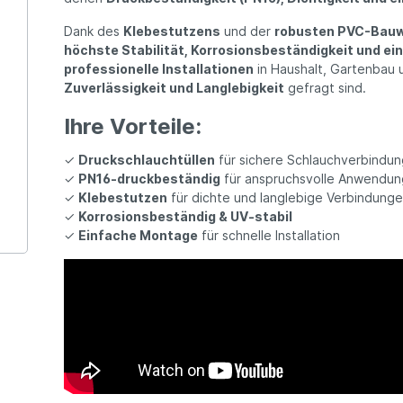
Dank des
Klebestutzens
und der
robusten PVC-Bauw
höchste Stabilität, Korrosionsbeständigkeit und ein
professionelle Installationen
in Haushalt, Gartenbau u
Zuverlässigkeit und Langlebigkeit
gefragt sind.
Ihre Vorteile:
✓
Druckschlauchtüllen
für sichere Schlauchverbindu
✓
PN16-druckbeständig
für anspruchsvolle Anwendu
✓
Klebestutzen
für dichte und langlebige Verbindung
✓
Korrosionsbeständig & UV-stabil
✓
Einfache Montage
für schnelle Installation