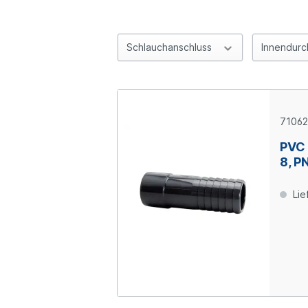
Schlauchanschluss
Innendur
71062
PVC 
8, P
Lie