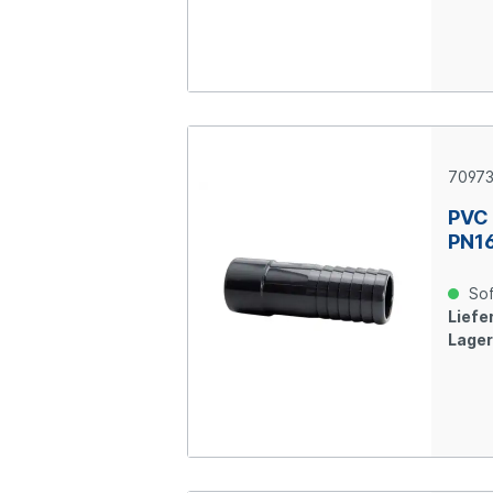
7097
PVC 
PN1
Sof
Liefer
Lager