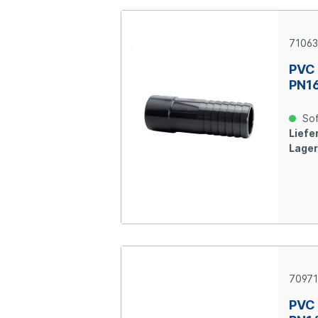
71063
PVC 
PN1
Sof
Liefer
Lager
70971
PVC 