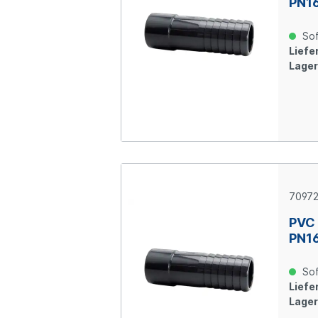
PN1
Sof
Liefer
Lager
7097
PVC 
PN1
Sof
Liefer
Lager