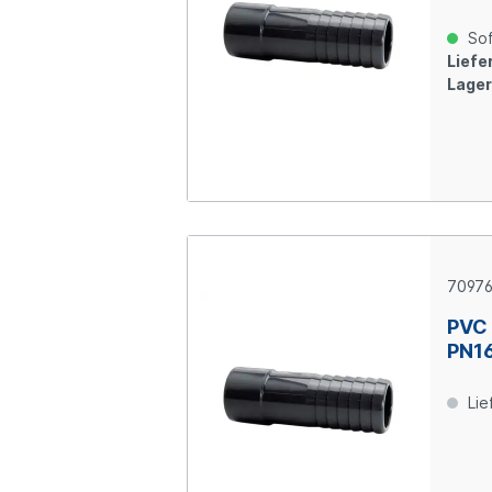
Sof
Liefer
Lager
7097
PVC 
PN1
Lie