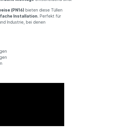
eise (PN16)
bieten diese Tüllen
fache Installation
. Perfekt für
nd Industrie, bei denen
ngen
ngen
en