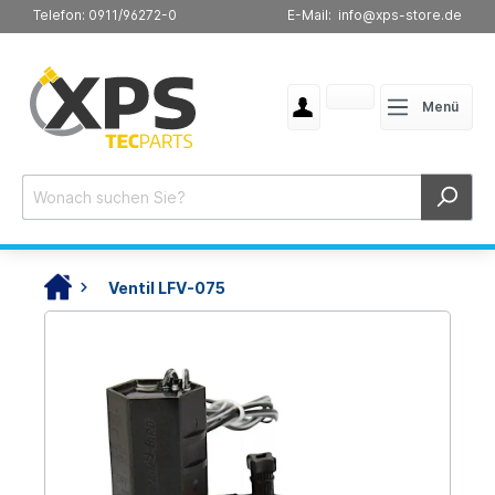
Telefon: 0911/96272-0
E-Mail: info@xps-store.de
Menü
Ventil LFV-075