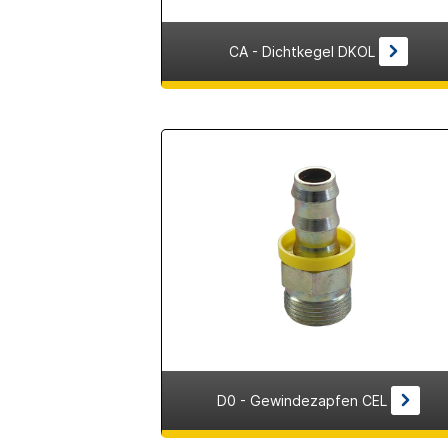
CA - Dichtkegel DKOL
D0 - Gewindezapfen CEL