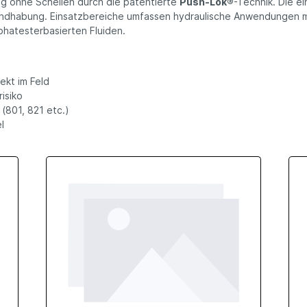
ng ohne Schellen durch die patentierte
Push‑Lok®
-Technik. Die ei
ndhabung. Einsatzbereiche umfassen hydraulische Anwendungen mi
phatesterbasierten Fluiden.
ekt im Feld
isiko
(801, 821 etc.)
l