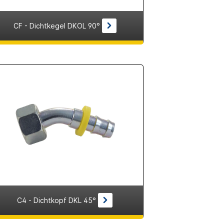
CF - Dichtkegel DKOL 90°
C4 - Dichtkopf DKL 45°