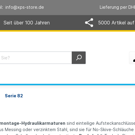
il: info@xps-store.de
Lieferung per DH
Seit über 100 Jahren
5000 Artikel auf
Serie 82
ldmontage-Hydraulikarmaturen
sind einteilige Aufsteckanschlüs
us Messing oder verzinktem Stahl, sind sie für No‑Skive-Schläuche (