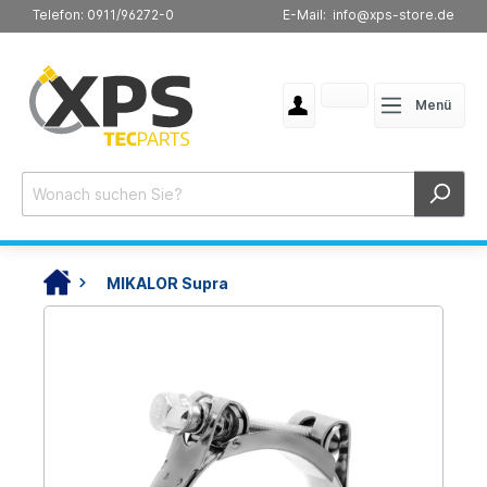
Telefon: 0911/96272-0
E-Mail: info@xps-store.de
Menü
MIKALOR Supra