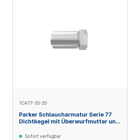
1CA77-35-20
Parker Schlaucharmatur Serie 77
Dichtkegel mit Überwurfmutter und
O-Ring M45x2, Size 20 (DN31), Stahl
verzinkt Cr(VI)-frei
Sofort verfügbar