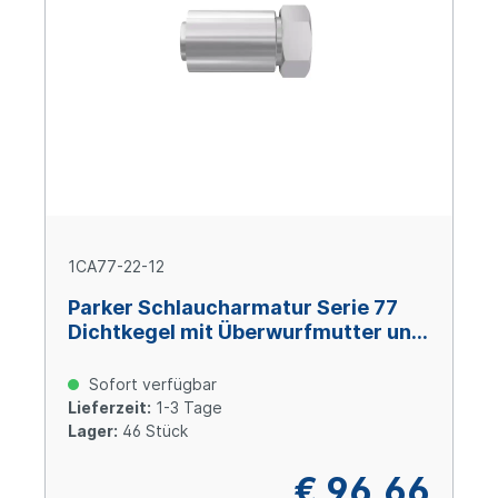
1CA77-22-12
Parker Schlaucharmatur Serie 77
Dichtkegel mit Überwurfmutter und
O-Ring M30x2, Size 12 (DN19), Stahl
verzinkt Cr(VI)-frei
Sofort verfügbar
Lieferzeit:
1-3 Tage
Lager:
46 Stück
€ 96,66