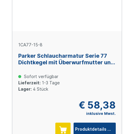
1CA77-15-8
Parker Schlaucharmatur Serie 77
Dichtkegel mit Überwurfmutter und
O-Ring M22x1,5, Size 8 (DN12), Stahl
verzinkt Cr(VI)-frei
Sofort verfügbar
Lieferzeit:
1-3 Tage
Lager:
4 Stück
€ 58,38
inklusive Mwst.
Produktdetails