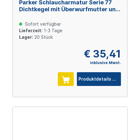
Parker Schlaucharmatur Serie 77
Dichtkegel mit Überwurfmutter und
O-Ring M26x1,5, Size 10 (DN16),
Stahl verzinkt Cr(VI)-frei
Sofort verfügbar
Lieferzeit:
1-3 Tage
Lager:
20 Stück
€ 35,41
inklusive Mwst.
Produktdetails