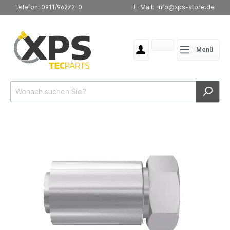
Telefon: 0911/96272-0
E-Mail: info@xps-store.de
Menü