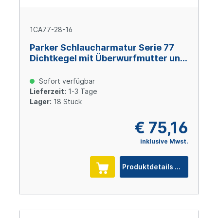
1CA77-28-16
Parker Schlaucharmatur Serie 77
Dichtkegel mit Überwurfmutter und
O-Ring M36x2, Size 16 (DN25), Stahl
verzinkt Cr(VI)-frei
Sofort verfügbar
Lieferzeit:
1-3 Tage
Lager:
18 Stück
€ 75,16
inklusive Mwst.
Produktdetails