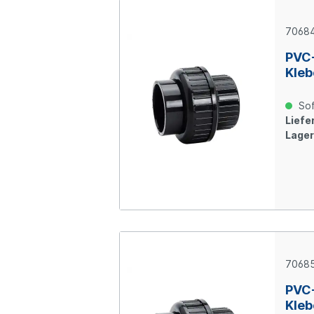
7068
PVC
Kleb
Sof
Liefer
Lager
7068
PVC
Kleb