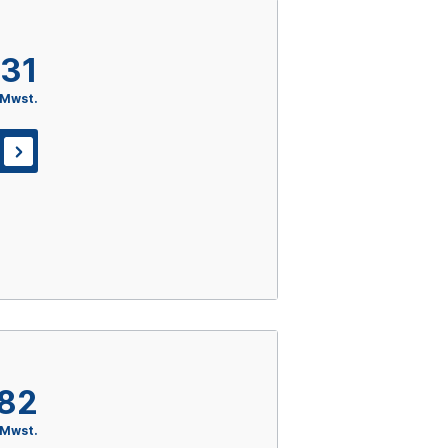
,31
 Mwst.
,82
 Mwst.