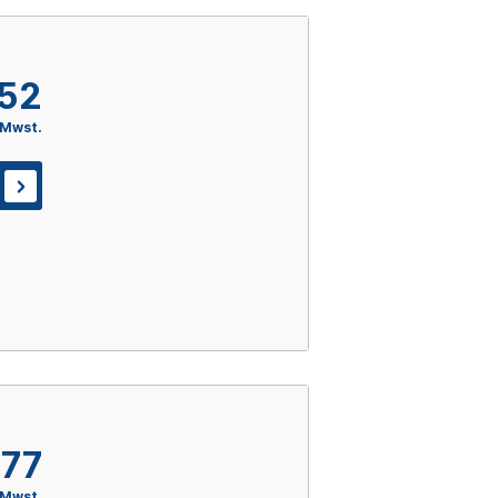
,52
 Mwst.
,77
 Mwst.