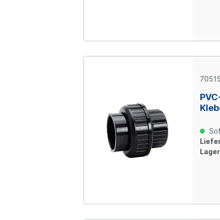
7051
PVC
Kleb
Sof
Liefer
Lager