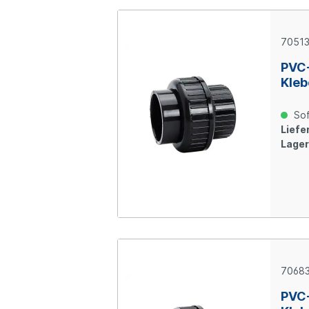
7051
PVC
Kleb
Sof
Liefer
Lager
7068
PVC