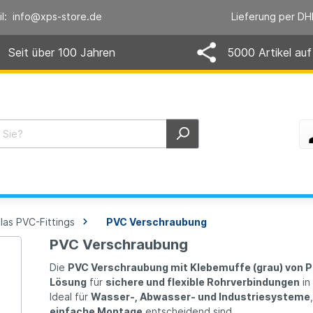
il: info@xps-store.de
Lieferung per DH
Seit über 100 Jahren
5000 Artikel auf
las PVC-Fittings
PVC Verschraubung
PVC Verschraubung
Die
PVC Verschraubung mit Klebemuffe (grau) von P
Lösung
für
sichere und flexible Rohrverbindungen
in
Ideal für
Wasser-, Abwasser- und Industriesysteme
einfache Montage
entscheidend sind.