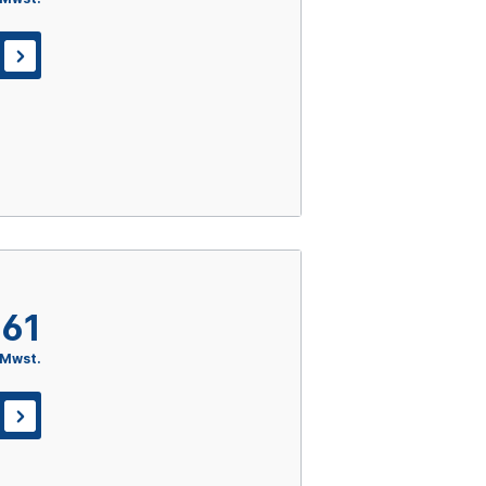
,61
 Mwst.