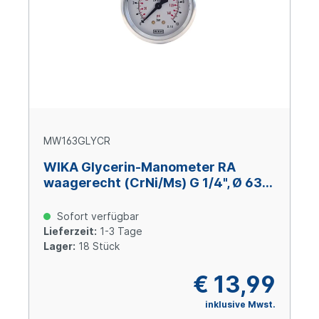
MW163GLYCR
WIKA Glycerin-Manometer RA
waagerecht (CrNi/Ms) G 1/4", Ø 63
mm, -1 – +1 bar
Sofort verfügbar
Lieferzeit:
1-3 Tage
Lager:
18 Stück
€ 13,99
inklusive Mwst.