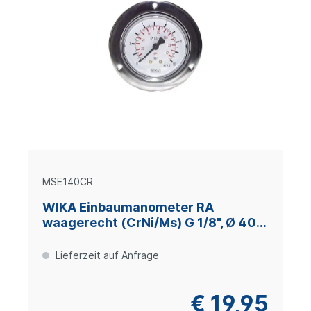
MSE140CR
WIKA Einbaumanometer RA
waagerecht (CrNi/Ms) G 1/8", Ø 40
mm, 0 – +1 bar
Lieferzeit auf Anfrage
€ 19,95