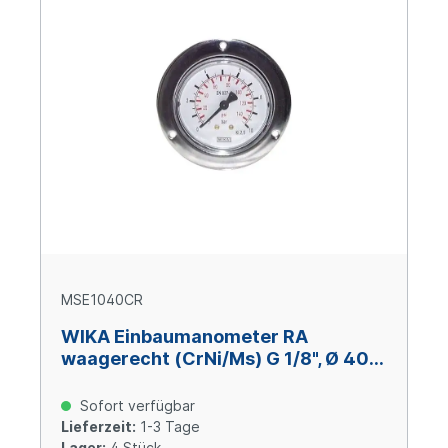
MSE1040CR
WIKA Einbaumanometer RA
waagerecht (CrNi/Ms) G 1/8", Ø 40
mm, 0 – +10 bar
Sofort verfügbar
Lieferzeit:
1-3 Tage
Lager:
4 Stück