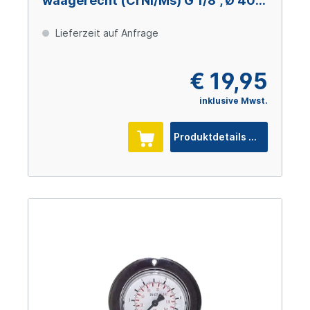
waagerecht (CrNi/Ms) G 1/8", Ø 40
mm, 0 – +2,5 bar
Lieferzeit auf Anfrage
€ 19,95
inklusive Mwst.
Produktdetails