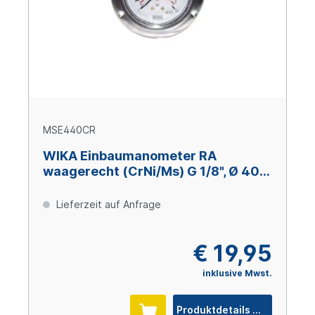
MSE440CR
WIKA Einbaumanometer RA
waagerecht (CrNi/Ms) G 1/8", Ø 40
mm, 0 – +4 bar
Lieferzeit auf Anfrage
€ 19,95
inklusive Mwst.
Produktdetails