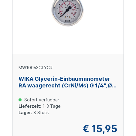
MW10063GLYCR
WIKA Glycerin-Einbaumanometer
RA waagerecht (CrNi/Ms) G 1/4", Ø
63 mm, 0 – +100 bar
Sofort verfügbar
Lieferzeit:
1-3 Tage
Lager:
8 Stück
€ 15,95