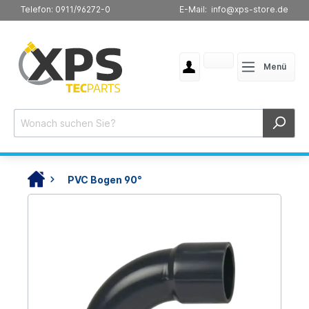
Telefon: 0911/96272-0
E-Mail: info@xps-store.de
Menü
PVC Bogen 90°