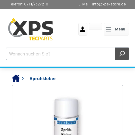
Telefon: 0911/96272-0
E-Mail: info@xps-store.de
Menü
Sprühkleber