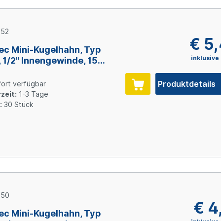
352
€ 5
ec Mini-Kugelhahn, Typ
inklusive
 1/2" Innengewinde, 15
 Messing verchromt
Produktdetails
ort verfügbar
zeit:
1-3 Tage
:
30 Stück
350
€ 4
ec Mini-Kugelhahn, Typ