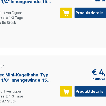
inklusive
 1/4" Innengewinde, 15
 Messing verchromt
Produktdetails
ort verfügbar
zeit:
1-3 Tage
:
56 Stück
354
€ 4
ec Mini-Kugelhahn, Typ
inklusive
 1/8" Innengewinde, 15
 Messing verchromt
Produktdetails
ort verfügbar
zeit:
1-3 Tage
:
87 Stück