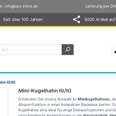
il: info@xps-store.de
Lieferung per DH
Seit über 100 Jahren
5000 Artikel auf
hn IG/IG
Mini-Kugelhahn IG/IG
Entdecken Sie unsere Auswahl an
Minikugelhähnen
, d
Absperrfunktion in einer kompakten Bauweise bieten. Di
Kugelhähne sind ideal für enge Einbausituationen und 
verschiedenste Anwendungen in der
Haustechnik, de