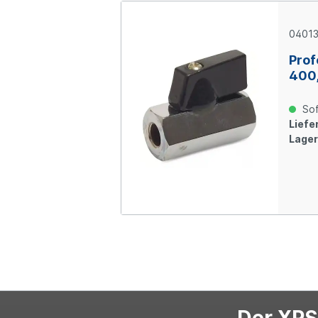
04013
Prof
400,
bar,
Sof
Liefer
Lager