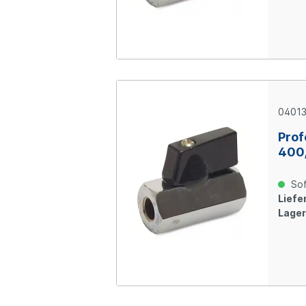
0401
Prof
400,
bar,
Sof
Liefer
Lager