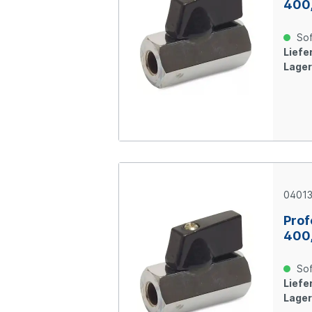
400,
bar,
Sof
Liefer
Lager
0401
Prof
400,
bar,
Sof
Liefer
Lager