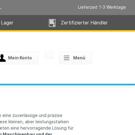
L
Lieferzeit 1-3 Werktage
 Lager
Zertifizierter Händler
Mein Konto
Menü
ie eine zuverlässige und präzise
ese kleinen, aber leistungsstarken
bieten eine hervorragende Lösung für
m Maschinenbau und der