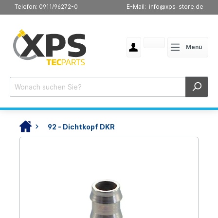
Telefon: 0911/96272-0
E-Mail: info@xps-store.de
Menü
92 - Dichtkopf DKR