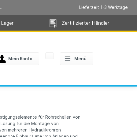
L
Lieferzeit 1-3 Werktage
 Lager
Zertifizierter Händler
Mein Konto
Menü
estigungselemente für Rohrschellen von
e Lösung für die Montage von
 von mehreren Hydraulikrohren
r beengte Einbauräume von Anlagen und