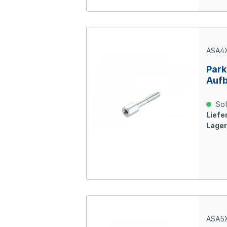
ASA4
Park
Aufb
Stah
Sof
Liefer
Lager
ASA5