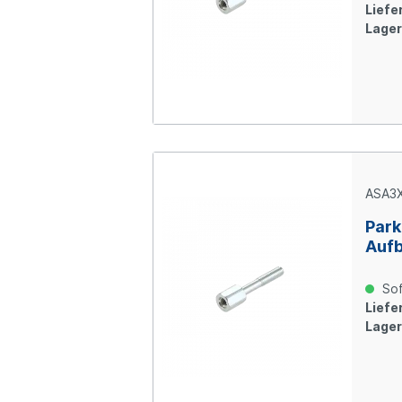
Liefer
Lager
ASA3
Park
Aufb
Stah
Sof
Liefer
Lager