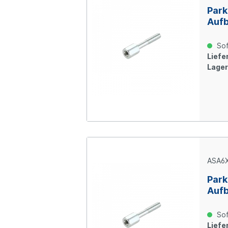
Park
Aufb
Stah
Sof
Liefer
Lager
ASA6
Park
Aufb
Stah
Sof
Liefer