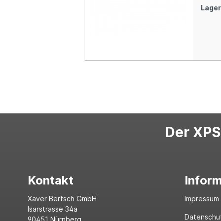
Lager
Der XPS-
Kontakt
Infor
Xaver Bertsch GmbH
Impressum
Isarstrasse 34a
Datenschu
90451 Nürnberg