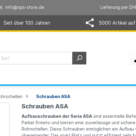
il: info@xps-store.de
Lieferung per DH
Seit über 100 Jahren
5000 Artikel auf
ohrschellen
Schrauben ASA
Schrauben ASA
Aufbauschrauben der Serie ASA
sind essentielle Bef
Parker Ermeto und bieten eine zuverlässige und sicher
Rohrschellen. Diese Schrauben ermöglichen ein Aufbau
übereinander. Das spart Platz und nutzt effizient seh