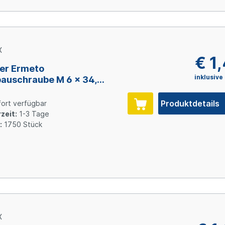
X
€ 1
er Ermeto
inklusive
auschraube M 6 x 34,
l verzinkt
Produktdetails
ort verfügbar
zeit:
1-3 Tage
:
1750 Stück
X