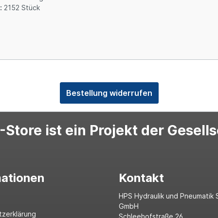
:
2152 Stück
Bestellung widerrufen
Store ist ein Projekt der Gesell
mationen
Kontakt
HPS Hydraulik und Pneumatik 
GmbH
tzerklärung
Schleehofstraße 26