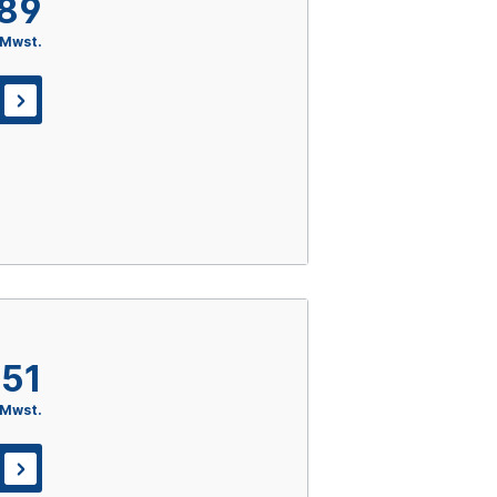
,89
 Mwst.
,51
 Mwst.