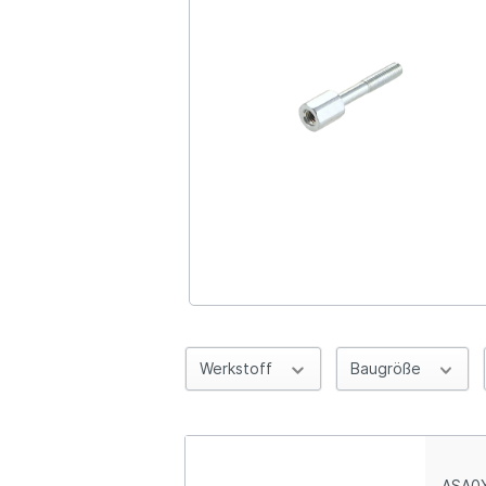
Werkstoff
Baugröße
ASA0