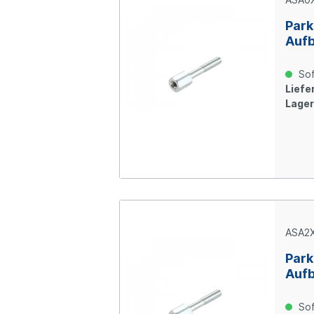
Park
Aufb
Stah
Sof
Liefer
Lager
ASA2
Park
Aufb
Stah
Sof