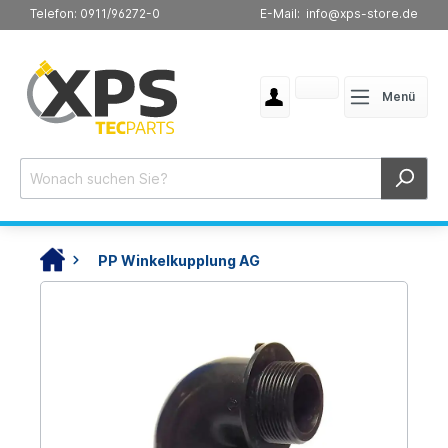
Telefon: 0911/96272-0
E-Mail: info@xps-store.de
Menü
PP Winkelkupplung AG