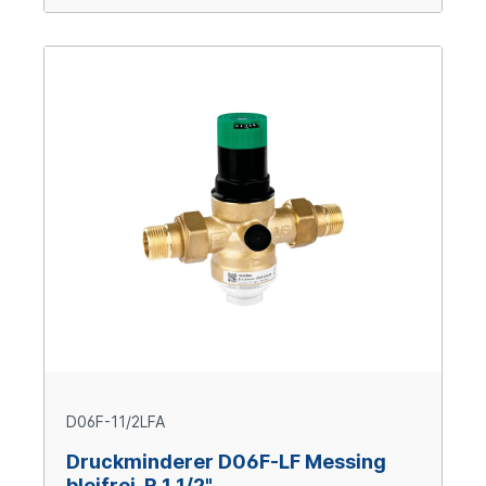
D06F-11/2LFA
Druckminderer D06F-LF Messing
bleifrei, R 1 1/2"