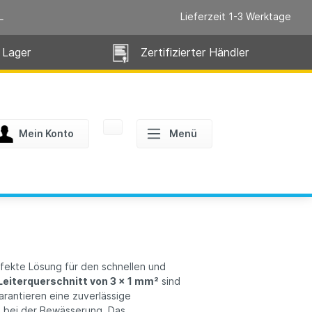
L
Lieferzeit 1-3 Werktage
 Lager
Zertifizierter Händler
Mein Konto
Menü
fekte Lösung für den schnellen und
Leiterquerschnitt von 3 x 1 mm²
sind
rantieren eine zuverlässige
d bei der Bewässerung. Das