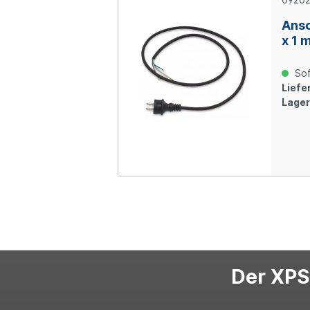
Ansc
x 1 
0,75
Sof
Liefer
Lager
Der XPS-