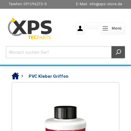
Telefon: 0911/96272-0
E-Mail: info@xps-store.de
Menü
PVC Kleber Griffon