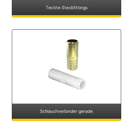
Tectite Steckfittings
Schlauchverbinder gerade