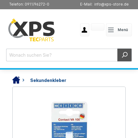
Telefon: 0911/96272-0
E-Mail: info@xps-store.de
Menü
Sekundenkleber