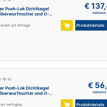
€ 137
er Push-Lok Dichtkegel
inklusive
Überwurfmutter und O-
, Size 10 (DN16), Stahl
inkt
Produktdetails
ferzeit auf Anfrage
-18-10
€ 56
er Push-Lok Dichtkegel
inklusive
Überwurfmutter und O-
, Size 10 (DN16), Stahl
inkt
Produktdetails
ort verfügbar