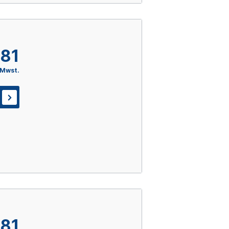
,81
 Mwst.
,81