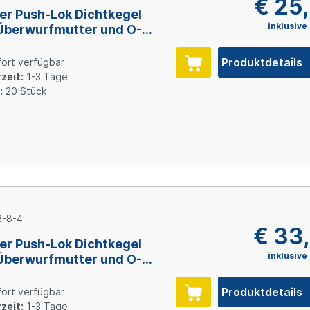
€ 25
er Push-Lok Dichtkegel
inklusive
Überwurfmutter und O-
, Size 4 (DN6), Stahl
inkt
Produktdetails
ort verfügbar
zeit:
1-3 Tage
:
20 Stück
-8-4
€ 33
er Push-Lok Dichtkegel
inklusive
Überwurfmutter und O-
, Size 4 (DN6), Stahl
inkt
Produktdetails
ort verfügbar
zeit:
1-3 Tage