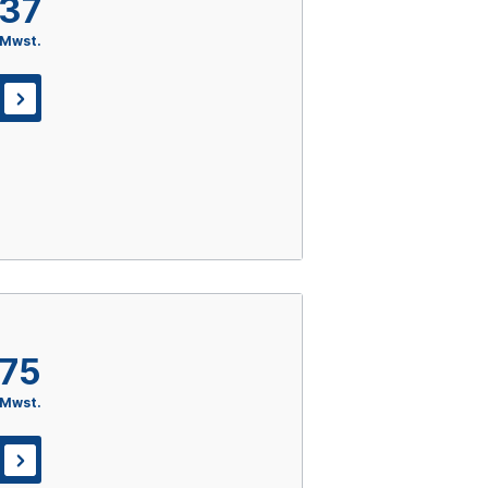
,37
 Mwst.
,75
 Mwst.