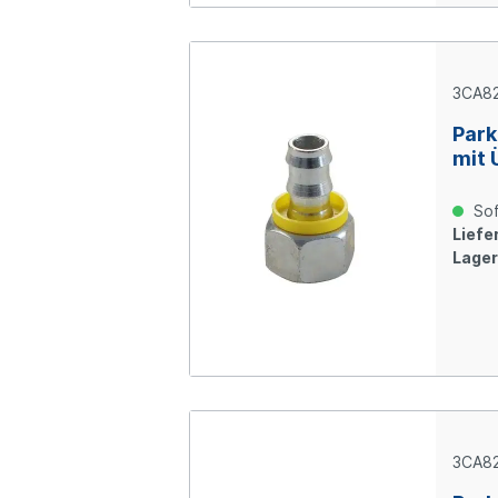
3CA82
Park
mit 
Ring
verz
Sof
Liefer
Lager
3CA82