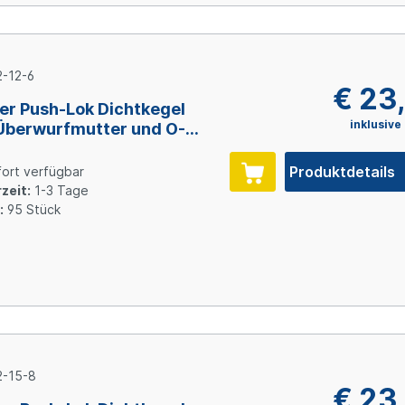
-12-6
€ 23
er Push-Lok Dichtkegel
inklusive
Überwurfmutter und O-
, Size 6 (DN10), Stahl
inkt
Produktdetails
ort verfügbar
zeit:
1-3 Tage
:
95 Stück
-15-8
€ 23