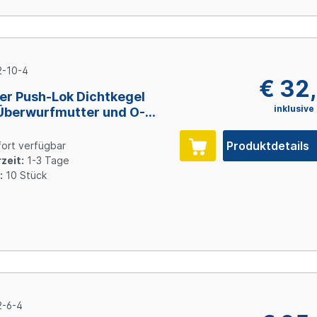
-10-4
€ 32
er Push-Lok Dichtkegel
inklusive
Überwurfmutter und O-
, Size 4 (DN6), Stahl
inkt
Produktdetails
ort verfügbar
zeit:
1-3 Tage
:
10 Stück
-6-4