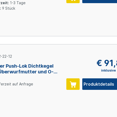
zeit:
1-3 Tage
:
9 Stück
-22-12
€ 91
er Push-Lok Dichtkegel
inklusive
Überwurfmutter und O-
, Size 12 (DN19), Stahl
inkt
Produktdetails
ferzeit auf Anfrage