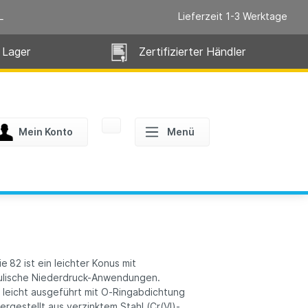
L
Lieferzeit 1-3 Werktage
 Lager
Zertifizierter Händler
Mein Konto
Menü
 82 ist ein leichter Konus mit
raulische Niederdruck-Anwendungen.
, leicht ausgeführt mit O‑Ringabdichtung
ergestellt aus verzinktem Stahl (Cr(VI)-