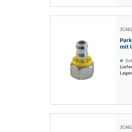
3CA82
Park
mit 
Ring
verz
Sof
Liefer
Lager
3CA82