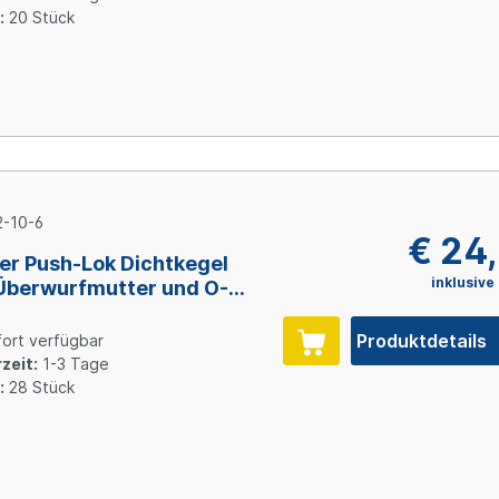
:
20 Stück
-10-6
€ 24
er Push-Lok Dichtkegel
inklusive
Überwurfmutter und O-
, Size 6 (DN10), Stahl
inkt
Produktdetails
ort verfügbar
zeit:
1-3 Tage
:
28 Stück