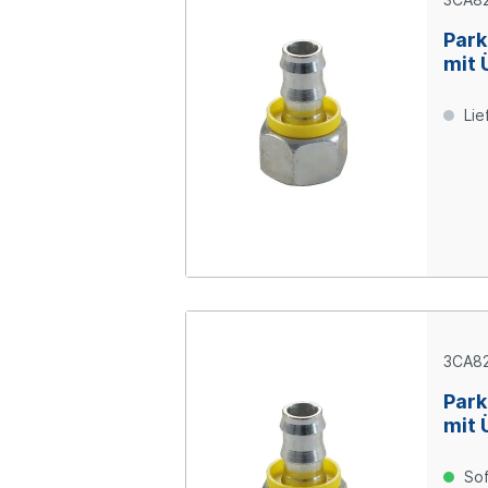
Park
mit 
Ring
verz
Lie
3CA82
Park
mit 
Ring
verz
Sof