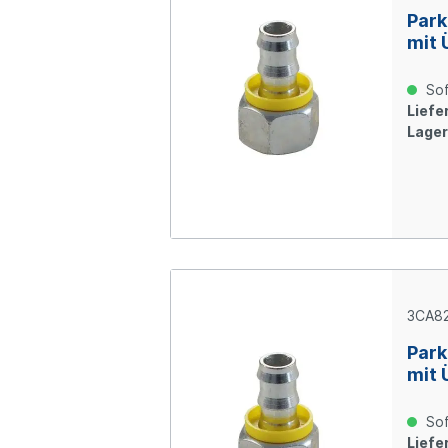
Park
mit 
Ring
verz
Sof
Liefer
Lager
3CA82
Park
mit 
Ring
verz
Sof
Liefer