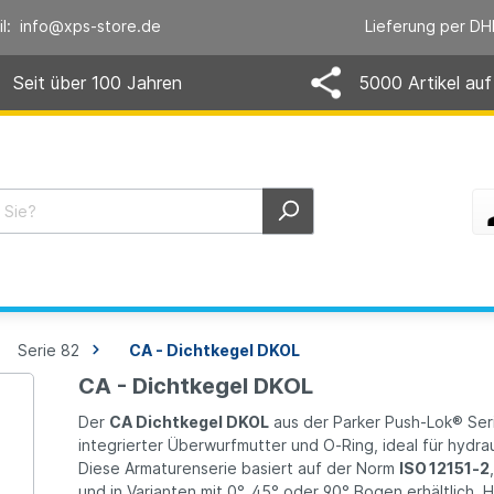
il: info@xps-store.de
Lieferung per DH
Seit über 100 Jahren
5000 Artikel auf
Serie 82
CA - Dichtkegel DKOL
CA - Dichtkegel DKOL
Der
CA Dichtkegel DKOL
aus der Parker Push‑Lok® Serie
integrierter Überwurfmutter und O‑Ring, ideal für hyd
Diese Armaturenserie basiert auf der Norm
ISO 12151‑2
und in Varianten mit 0°, 45° oder 90° Bogen erhältlich. H