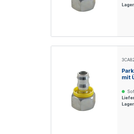
Lager
3CA82
Park
mit 
Ring
verz
Sof
Liefer
Lager