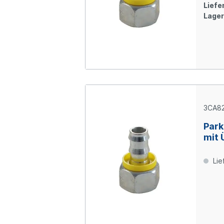
Liefer
Lager
3CA82
Park
mit 
Ring
verz
Lie