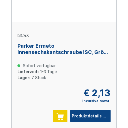
ISC4X
Parker Ermeto
Innensechskantschraube ISC, Größe
4, M 12 x 100, Stahl verzinkt Cr(VI)-
frei
Sofort verfügbar
Lieferzeit:
1-3 Tage
Lager:
7 Stück
€ 2,13
inklusive Mwst.
Produktdetails