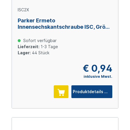
ISC2X
Parker Ermeto
Innensechskantschraube ISC, Größe
2, M 10 x 60, Stahl verzinkt Cr(VI)-
frei
Sofort verfügbar
Lieferzeit:
1-3 Tage
Lager:
44 Stück
€ 0,94
inklusive Mwst.
Produktdetails