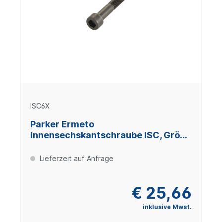
ISC6X
Parker Ermeto
Innensechskantschraube ISC, Größe
6, M 20 x 190, Stahl verzinkt Cr(VI)-
frei
Lieferzeit auf Anfrage
€ 25,66
inklusive Mwst.