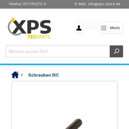
Telefon: 0911/96272-0
E-Mail: info@xps-store.de
Menü
Schrauben ISC