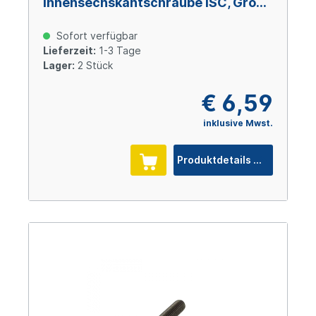
Innensechskantschraube ISC, Größe
5, M 16 x 130, Stahl verzinkt Cr(VI)-
frei
Sofort verfügbar
Lieferzeit:
1-3 Tage
Lager:
2 Stück
€ 6,59
inklusive Mwst.
Produktdetails