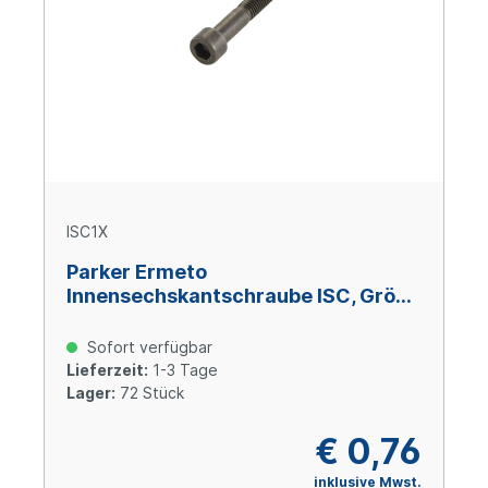
ISC1X
Parker Ermeto
Innensechskantschraube ISC, Größe
1, M 10 x 45, Stahl verzinkt Cr(VI)-
frei
Sofort verfügbar
Lieferzeit:
1-3 Tage
Lager:
72 Stück
€ 0,76
inklusive Mwst.