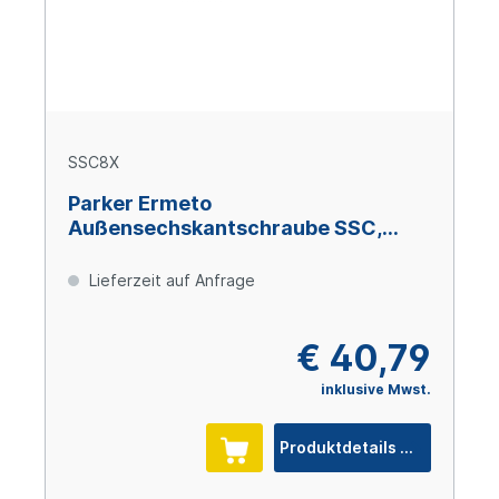
SSC8X
Parker Ermeto
Außensechskantschraube SSC,
Größe 8, M 30 x 300, Stahl verzinkt
Cr(VI)-frei
Lieferzeit auf Anfrage
€ 40,79
inklusive Mwst.
Produktdetails