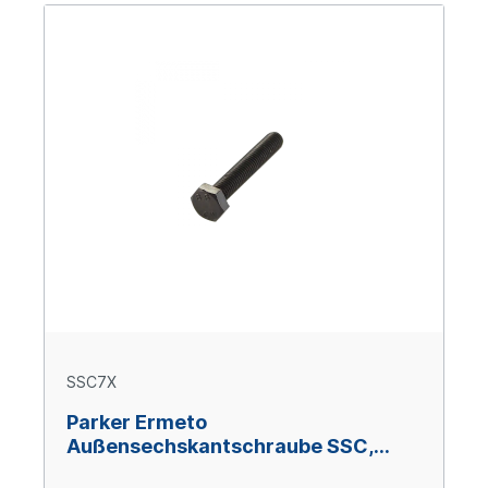
SSC7X
Parker Ermeto
Außensechskantschraube SSC,
Größe 7, M 24 x 220, Stahl verzinkt