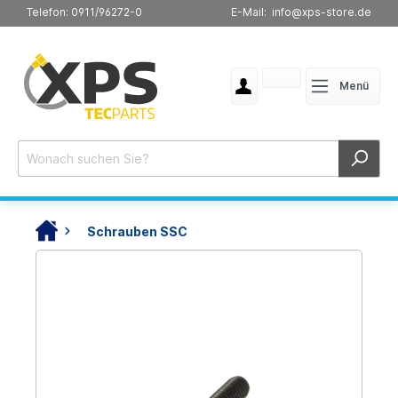
Telefon: 0911/96272-0
E-Mail: info@xps-store.de
Menü
Schrauben SSC