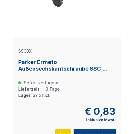
SSC3X
Parker Ermeto
Außensechskantschraube SSC,
Größe 3, M 10 x 70, Stahl verzinkt
Cr(VI)-frei
Sofort verfügbar
Lieferzeit:
1-3 Tage
Lager:
39 Stück
€ 0,83
inklusive Mwst.