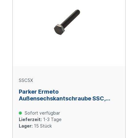
SSC5X
Parker Ermeto
Außensechskantschraube SSC,
Größe 5, M 16 x 130, Stahl verzinkt
Cr(VI)-frei
Sofort verfügbar
Lieferzeit:
1-3 Tage
Lager:
15 Stück