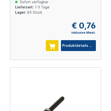
Cr(VI)-frei
Sofort verfügbar
Lieferzeit:
1-3 Tage
Lager:
85 Stück
€ 0,76
inklusive Mwst.
Produktdetails