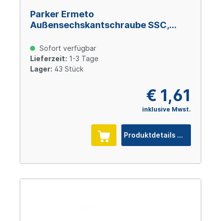
Parker Ermeto
Außensechskantschraube SSC,
Größe 4, M 12 x 100, Stahl verzinkt
Cr(VI)-frei
Sofort verfügbar
Lieferzeit:
1-3 Tage
Lager:
43 Stück
€ 1,61
inklusive Mwst.
Produktdetails