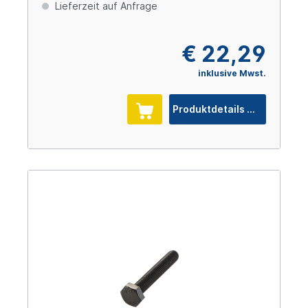
Cr(VI)-frei
Lieferzeit auf Anfrage
€ 22,29
inklusive Mwst.
Produktdetails