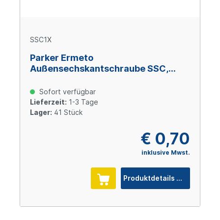
SSC1X
Parker Ermeto
Außensechskantschraube SSC,
Größe 1, M 10 x 40, Stahl verzinkt
Cr(VI)-frei
Sofort verfügbar
Lieferzeit:
1-3 Tage
Lager:
41 Stück
€ 0,70
inklusive Mwst.
Produktdetails