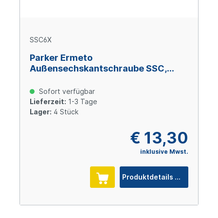
SSC6X
Parker Ermeto
Außensechskantschraube SSC,
Größe 6, M 20 x 190, Stahl verzinkt
Cr(VI)-frei
Sofort verfügbar
Lieferzeit:
1-3 Tage
Lager:
4 Stück
€ 13,30
inklusive Mwst.
Produktdetails