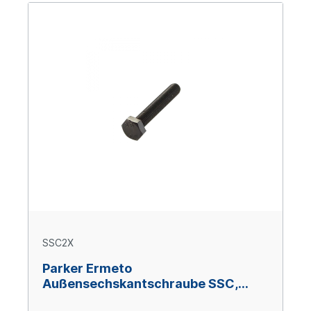
SSC2X
Parker Ermeto
Außensechskantschraube SSC,
Größe 2, M 10 x 60, Stahl verzinkt