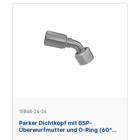
1EB48-24-24
Parker Dichtkopf mit BSP-
Überwurfmutter und O-Ring (60°
Konus) 45° Bogen DN38 x 1 1/2" IG