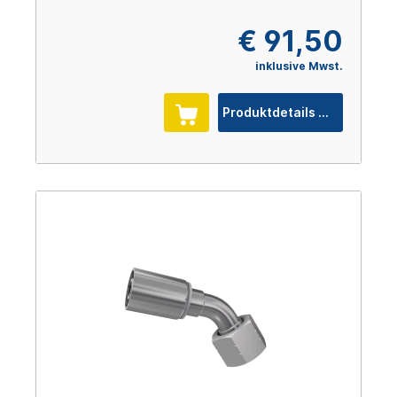
€ 91,50
inklusive Mwst.
Produktdetails