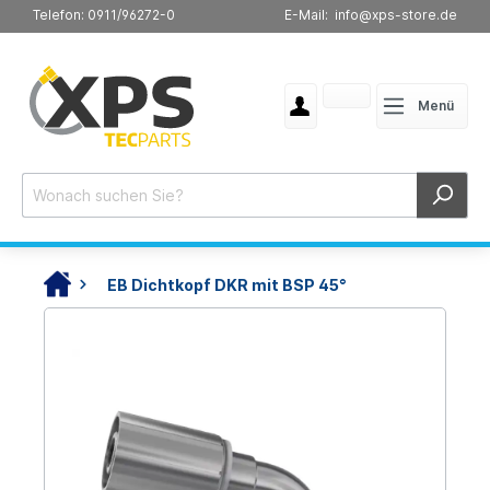
Telefon: 0911/96272-0
E-Mail: info@xps-store.de
Menü
EB Dichtkopf DKR mit BSP 45°