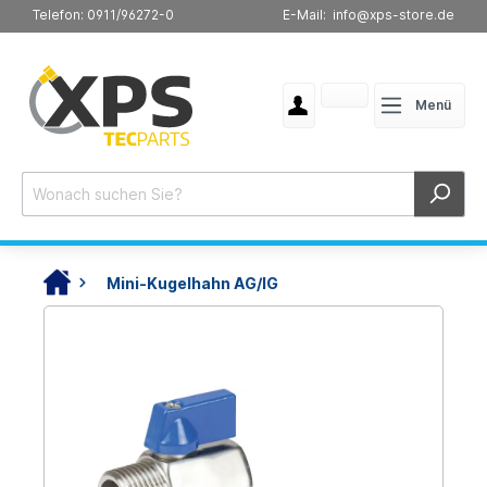
Telefon: 0911/96272-0
E-Mail: info@xps-store.de
Menü
Mini-Kugelhahn AG/IG