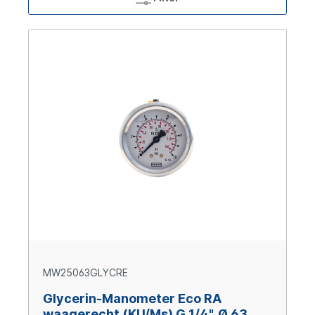
MW25063GLYCRE
Glycerin-Manometer Eco RA
waagerecht (KU/Ms) G 1/4", Ø 63