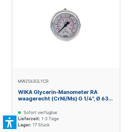
MW2563GLYCR
WIKA Glycerin-Manometer RA
waagerecht (CrNi/Ms) G 1/4", Ø 63
mm, 0 – +25 bar
Sofort verfügbar
Lieferzeit:
1-3 Tage
Lager:
17 Stück