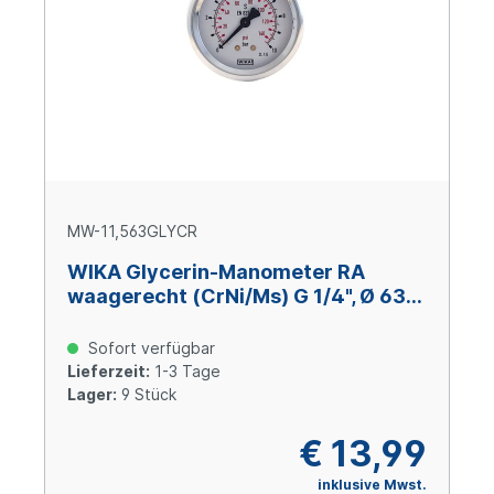
MW-11,563GLYCR
WIKA Glycerin-Manometer RA
waagerecht (CrNi/Ms) G 1/4", Ø 63
mm, -1 – +1,5 bar
Sofort verfügbar
Lieferzeit:
1-3 Tage
Lager:
9 Stück
€ 13,99
inklusive Mwst.