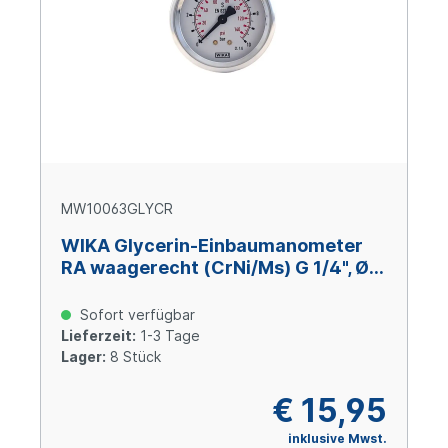
MW10063GLYCR
WIKA Glycerin-Einbaumanometer
RA waagerecht (CrNi/Ms) G 1/4", Ø
63 mm, 0 – +100 bar
Sofort verfügbar
Lieferzeit:
1-3 Tage
Lager:
8 Stück
€ 15,95
inklusive Mwst.