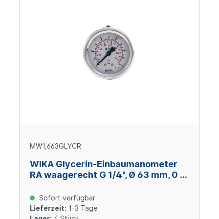
MW1,663GLYCR
WIKA Glycerin-Einbaumanometer
RA waagerecht G 1/4", Ø 63 mm, 0 –
+1,6 bar
Sofort verfügbar
Lieferzeit:
1-3 Tage
Lager:
4 Stück