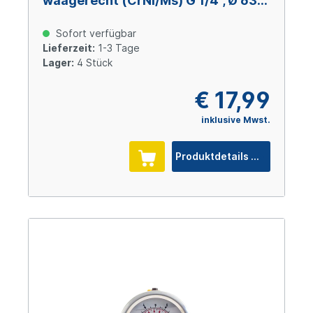
waagerecht (CrNi/Ms) G 1/4", Ø 63
mm, -1 – +5 bar
Sofort verfügbar
Lieferzeit:
1-3 Tage
Lager:
4 Stück
€ 17,99
inklusive Mwst.
Produktdetails