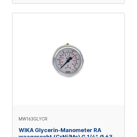
MW163GLYCR
WIKA Glycerin-Manometer RA
waagerecht (CrNi/Ms) G 1/4", Ø 63