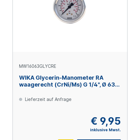
MW16063GLYCRE
WIKA Glycerin-Manometer RA
waagerecht (CrNi/Ms) G 1/4", Ø 63
mm, 0 – +160 bar
Lieferzeit auf Anfrage
€ 9,95
inklusive Mwst.