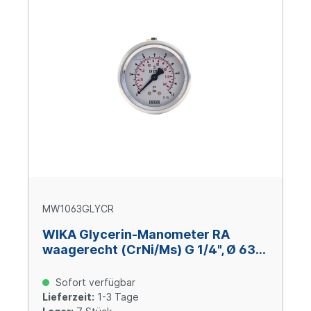
MW1063GLYCR
WIKA Glycerin-Manometer RA
waagerecht (CrNi/Ms) G 1/4", Ø 63
mm, 0 – +10 bar
Sofort verfügbar
Lieferzeit:
1-3 Tage