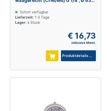
waagerecht (CrNi/Ms) G 1/4", Ø 63
mm, 0 – +16 bar
Sofort verfügbar
Lieferzeit:
1-3 Tage
Lager:
4 Stück
€ 16,73
inklusive Mwst.
Produktdetails