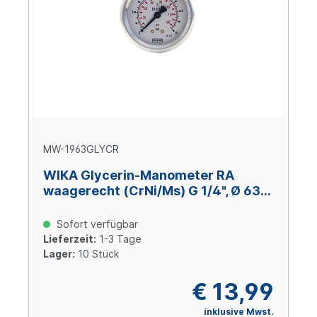
MW-1963GLYCR
WIKA Glycerin-Manometer RA
waagerecht (CrNi/Ms) G 1/4", Ø 63
mm, -1 – +9 bar
Sofort verfügbar
Lieferzeit:
1-3 Tage
Lager:
10 Stück
€ 13,99
inklusive Mwst.