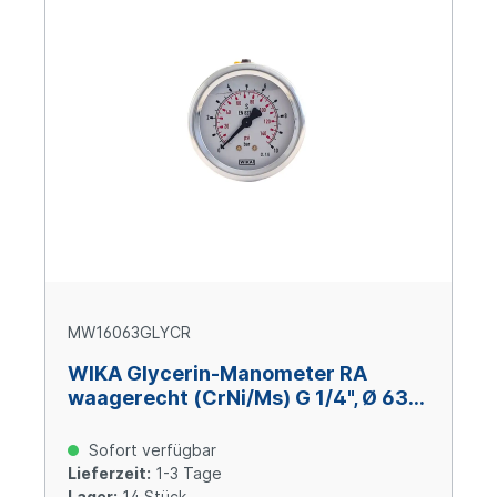
MW16063GLYCR
WIKA Glycerin-Manometer RA
waagerecht (CrNi/Ms) G 1/4", Ø 63
mm, -1 – +160 bar
Sofort verfügbar
Lieferzeit:
1-3 Tage
Lager:
14 Stück