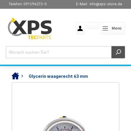
Telefon: 0911/96272-0
E-Mail: info@xps-store.de
Menü
Glycerin waagerecht 63 mm