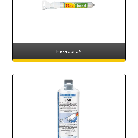
Flex+bond®