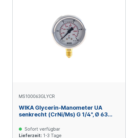
MS100063GLYCR
WIKA Glycerin-Manometer UA
senkrecht (CrNi/Ms) G 1/4", Ø 63
mm, 0 – +1000 bar
Sofort verfügbar
Lieferzeit:
1-3 Tage