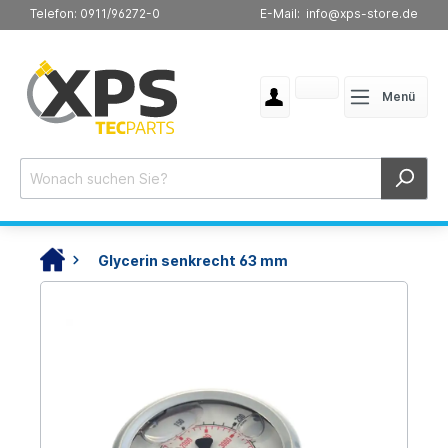
Telefon: 0911/96272-0
E-Mail: info@xps-store.de
Menü
Glycerin senkrecht 63 mm