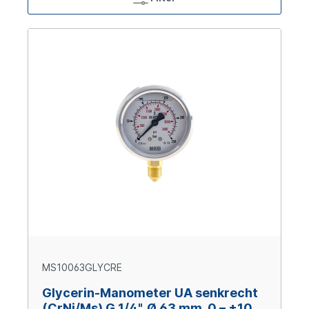
MS10063GLYCRE
Glycerin-Manometer UA senkrecht
(CrNi/Ms) G 1/4", Ø 63 mm, 0 – +100