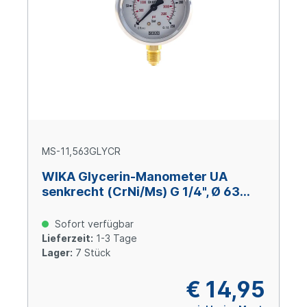
MS-11,563GLYCR
WIKA Glycerin-Manometer UA
senkrecht (CrNi/Ms) G 1/4", Ø 63
mm, -1 – +1,5 bar
Sofort verfügbar
Lieferzeit:
1-3 Tage
Lager:
7 Stück
€ 14,95