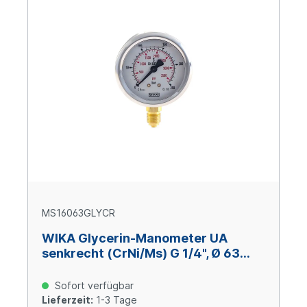
MS16063GLYCR
WIKA Glycerin-Manometer UA
senkrecht (CrNi/Ms) G 1/4", Ø 63
mm, -1 – +160 bar
Sofort verfügbar
Lieferzeit:
1-3 Tage