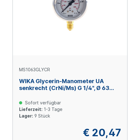
MS1063GLYCR
WIKA Glycerin-Manometer UA
senkrecht (CrNi/Ms) G 1/4", Ø 63
mm, 0 – +10 bar
Sofort verfügbar
Lieferzeit:
1-3 Tage
Lager:
9 Stück
€ 20,47