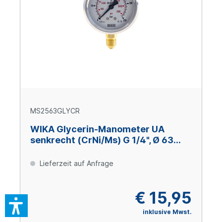
MS2563GLYCR
WIKA Glycerin-Manometer UA
senkrecht (CrNi/Ms) G 1/4", Ø 63
mm, 0 – +25 bar
Lieferzeit auf Anfrage
€ 15,95
inklusive Mwst.