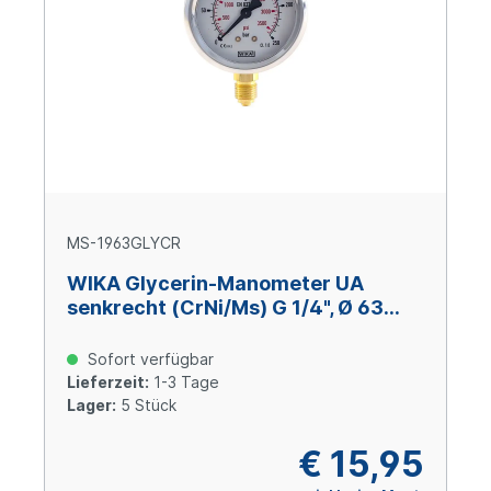
MS-1963GLYCR
WIKA Glycerin-Manometer UA
senkrecht (CrNi/Ms) G 1/4", Ø 63
mm, -1 – +9 bar
Sofort verfügbar
Lieferzeit:
1-3 Tage
Lager:
5 Stück
€ 15,95