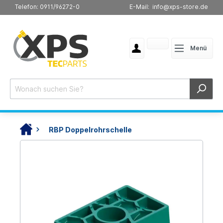
Telefon: 0911/96272-0
E-Mail: info@xps-store.de
Menü
RBP Doppelrohrschelle