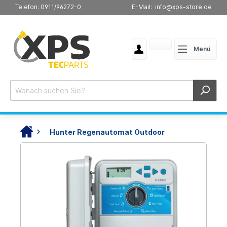
Telefon: 0911/96272-0
E-Mail: info@xps-store.de
Menü
Hunter Regenautomat Outdoor