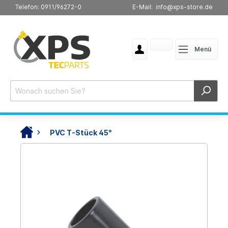
Telefon: 0911/96272-0
E-Mail: info@xps-store.de
Menü
PVC T-Stück 45°