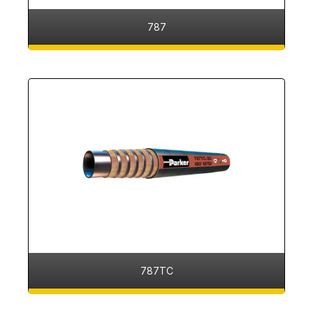
787
787TC