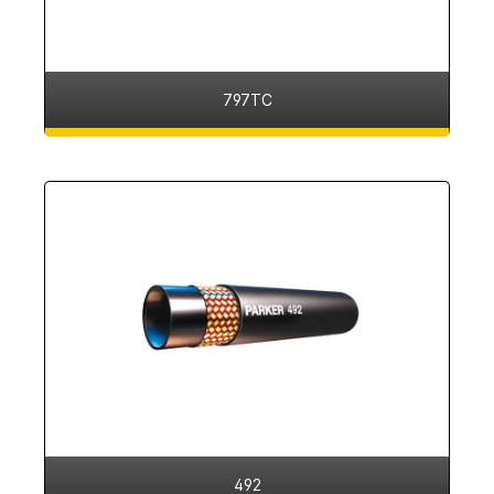
797TC
492