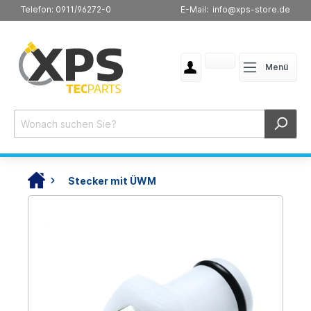
Telefon: 0911/96272-0
E-Mail: info@xps-store.de
Menü
Stecker mit ÜWM