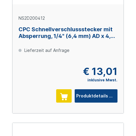
NS2D200412
CPC Schnellverschlussstecker mit
Absperrung, 1/4" (6,4 mm) AD x 4,3
mm ID, Glasfaserverstärktes
Polypropylen
Lieferzeit auf Anfrage
€ 13,01
inklusive Mwst.
Produktdetails