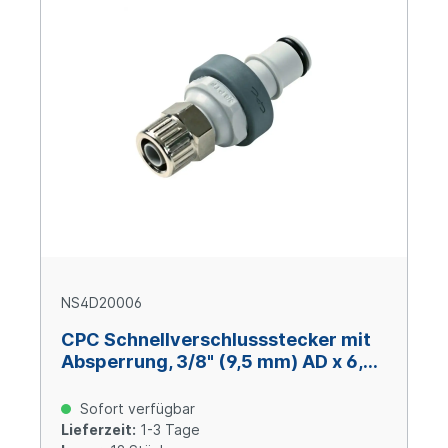
NS4D20006
CPC Schnellverschlussstecker mit
Absperrung, 3/8" (9,5 mm) AD x 6,4
mm ID, Glasfaserverstärktes
Polypropylen
Sofort verfügbar
Lieferzeit:
1-3 Tage