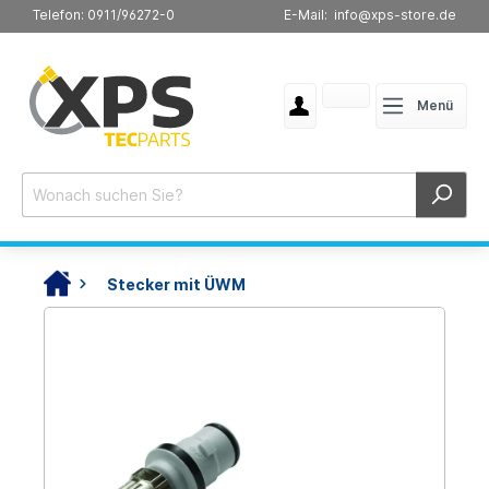
Telefon: 0911/96272-0
E-Mail: info@xps-store.de
Menü
Stecker mit ÜWM