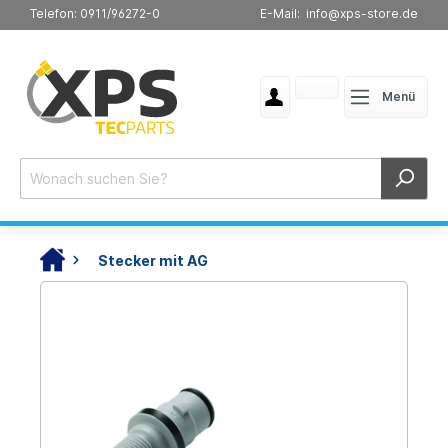
Telefon: 0911/96272-0
E-Mail: info@xps-store.de
Menü
Stecker mit AG