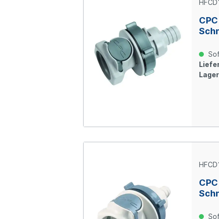
HFCD
CPC
Schn
Scho
Absp
Sof
Poly
Liefer
Lager
HFCD
CPC
Schn
Scho
Absp
Sof