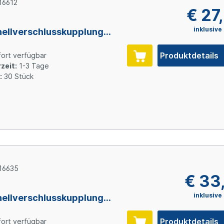
16612
€ 27
inklusive
ellverschlusskupplung
ttausführung mit
errung, 3/8" (9,5 mm) ID,
Produktdetails
ort verfügbar
propylen
zeit:
1-3 Tage
:
30 Stück
16635
€ 33
inklusive
ellverschlusskupplung
ttausführung mit
errung, 3/8" (9,5 mm) ID,
Produktdetails
ort verfügbar