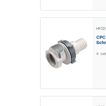
HFCD
CPC
Schn
Scho
Absp
Lie
ID, 