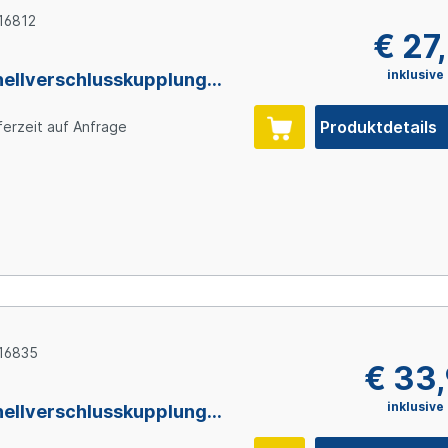
16812
€ 27
inklusive
ellverschlusskupplung
ttausführung mit
errung, 1/2" (12,7 mm) ID,
Produktdetails
ferzeit auf Anfrage
propylen
16835
€ 33
inklusive
ellverschlusskupplung
ttausführung mit