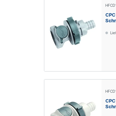
HFCD
CPC
Schn
Scho
Absp
Lie
Poly
HFCD
CPC
Schn
Scho