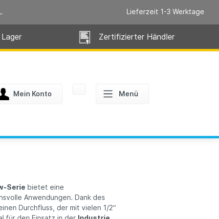
L
Lieferzeit 1-3 Werktage
 Lager
Zertifizierter Händler
Mein Konto
Menü
w-Serie
bietet eine
chsvolle Anwendungen. Dank des
inen Durchfluss, der mit vielen 1/2“
l für den Einsatz in der
Industrie,