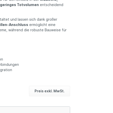
d
geringes Totvolumen
entscheidend
altet und lassen sich dank großer
üllen-Anschluss
ermöglicht eine
eme, während die robuste Bauweise für
en
erbindungen
egration
Preis exkl. MwSt.