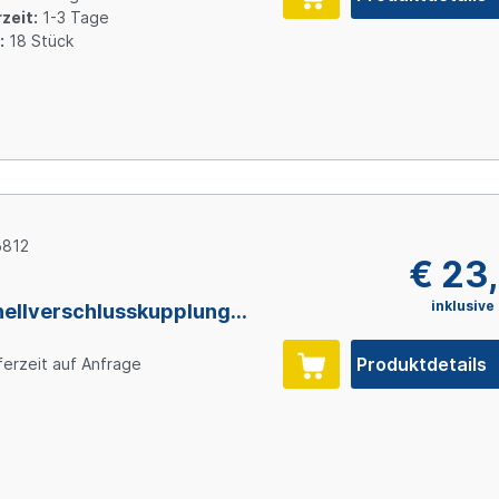
sulfon
zeit:
1-3 Tage
:
18 Stück
6812
€ 23
inklusive
ellverschlusskupplung
ttausführung ohne
errung, 1/2" (12,7 mm) ID
Produktdetails
ferzeit auf Anfrage
Polypropylen