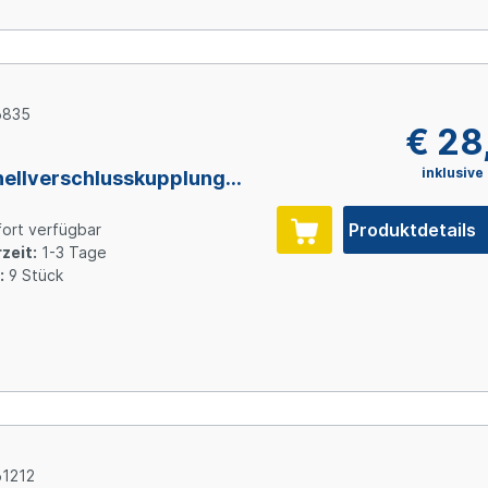
6835
€ 28
inklusive
ellverschlusskupplung
ttausführung ohne
errung, 1/2" (12,7 mm) ID
Produktdetails
ort verfügbar
Polysulfon
zeit:
1-3 Tage
:
9 Stück
1212