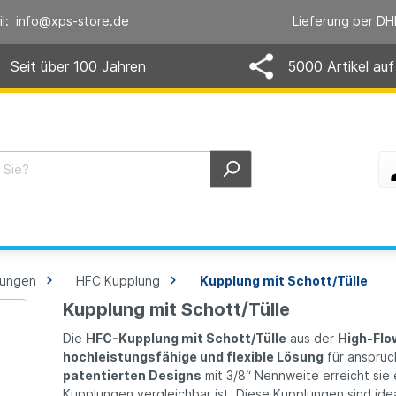
il: info@xps-store.de
Lieferung per DH
Seit über 100 Jahren
5000 Artikel auf
lungen
HFC Kupplung
Kupplung mit Schott/Tülle
Kupplung mit Schott/Tülle
Die
HFC-Kupplung mit Schott/Tülle
aus der
High-Flo
hochleistungsfähige und flexible Lösung
für anspru
patentierten Designs
mit 3/8“ Nennweite erreicht sie e
Kupplungen vergleichbar ist. Diese Kupplungen sind idea