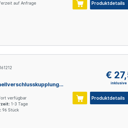
errung, 1/2" (12,7 mm) ID,
Produktdetails
ferzeit auf Anfrage
sulfon
161212
€ 27
inklusive
ellverschlusskupplung
ttausführung mit
errung, 3/4" (19,0 mm)
Produktdetails
ort verfügbar
Polypropylen
zeit:
1-3 Tage
:
96 Stück