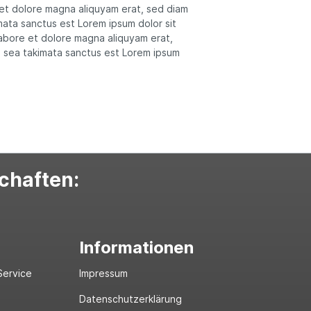
 et dolore magna aliquyam erat, sed diam
mata sanctus est Lorem ipsum dolor sit
labore et dolore magna aliquyam erat,
o sea takimata sanctus est Lorem ipsum
schaften:
Informationen
Service
Impressum
Datenschutzerklärung