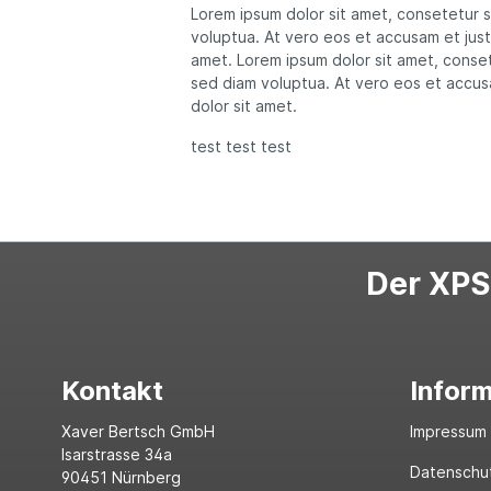
Lorem ipsum dolor sit amet, consetetur 
voluptua. At vero eos et accusam et just
amet. Lorem ipsum dolor sit amet, conset
sed diam voluptua. At vero eos et accus
dolor sit amet.
test test test
Der XPS-
Kontakt
Infor
Xaver Bertsch GmbH
Impressum
Isarstrasse 34a
Datenschu
90451 Nürnberg