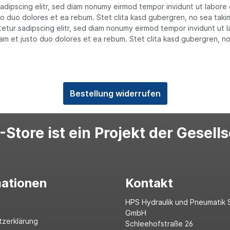
sadipscing elitr, sed diam nonumy eirmod tempor invidunt ut labore
o duo dolores et ea rebum. Stet clita kasd gubergren, no sea taki
etur sadipscing elitr, sed diam nonumy eirmod tempor invidunt ut 
am et justo duo dolores et ea rebum. Stet clita kasd gubergren, n
Bestellung widerrufen
Store ist ein Projekt der Gesell
mationen
Kontakt
HPS Hydraulik und Pneumatik 
GmbH
tzerklärung
Schleehofstraße 26