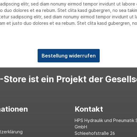
sadipscing elitr, sed diam nonumy eirmod tempor invidunt ut labore
o duo dolores et ea rebum. Stet clita kasd gubergren, no sea taki
etur sadipscing elitr, sed diam nonumy eirmod tempor invidunt ut 
am et justo duo dolores et ea rebum. Stet clita kasd gubergren, n
Bestellung widerrufen
Store ist ein Projekt der Gesell
mationen
Kontakt
HPS Hydraulik und Pneumatik 
GmbH
tzerklärung
Schleehofstraße 26