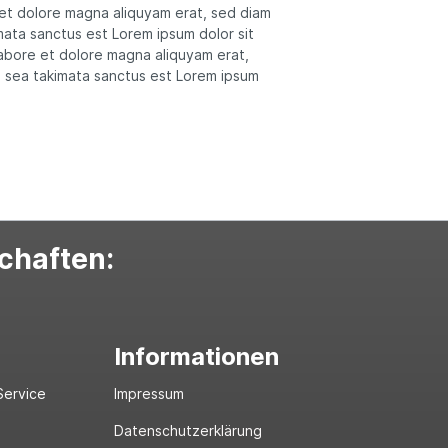
 et dolore magna aliquyam erat, sed diam
mata sanctus est Lorem ipsum dolor sit
labore et dolore magna aliquyam erat,
o sea takimata sanctus est Lorem ipsum
schaften:
Informationen
Service
Impressum
Datenschutzerklärung