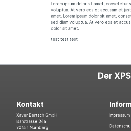
Lorem ipsum dolor sit amet, consetetur 
voluptua. At vero eos et accusam et just
amet. Lorem ipsum dolor sit amet, conset
sed diam voluptua. At vero eos et accus
dolor sit amet.
test test test
Der XPS-
Kontakt
Infor
Xaver Bertsch GmbH
Impressum
Isarstrasse 34a
Datenschu
90451 Nürnberg