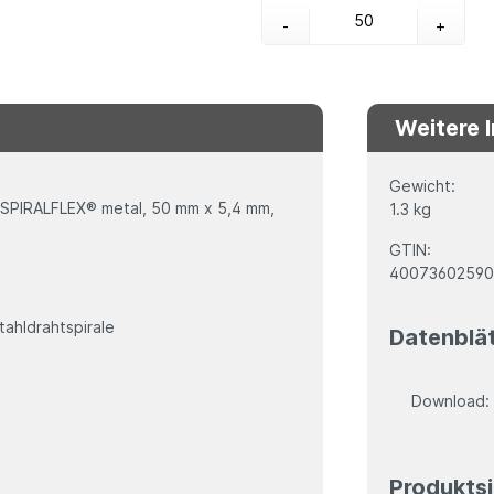
-
+
Weitere 
Gewicht:
SPIRALFLEX® metal, 50 mm x 5,4 mm,
1.3 kg
GTIN:
4007360259
tahldrahtspirale
Datenblä
Download
Produktsi