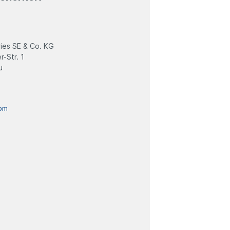
ies SE & Co. KG
-Str. 1
u
om