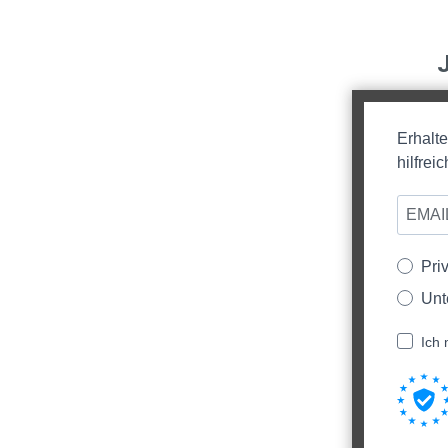
Erhalt
hilfre
Pri
Unt
Ich 