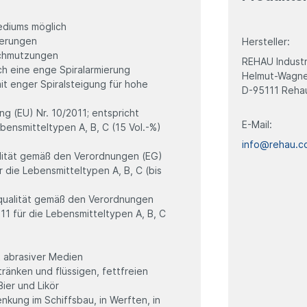
ediums möglich
gerungen
Hersteller:
schmutzungen
REHAU Industr
ch eine enge Spiralarmierung
Helmut-Wagner
it enger Spiralsteigung für hohe
D-95111 Reha
g (EU) Nr. 10/2011; entspricht
E-Mail:
bensmitteltypen A, B, C (15 Vol.-%)
info@rehau.c
ität gemäß den Verordnungen (EG)
r die Lebensmitteltypen A, B, C (bis
ualität gemäß den Verordnungen
11 für die Lebensmitteltypen A, B, C
t abrasiver Medien
änken und flüssigen, fettfreien
Bier und Likör
kung im Schiffsbau, in Werften, in