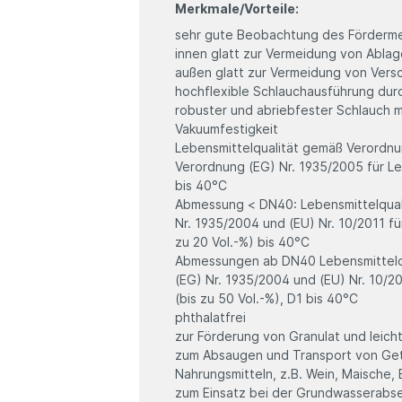
Merkmale/Vorteile:
sehr gute Beobachtung des Förderm
innen glatt zur Vermeidung von Abla
außen glatt zur Vermeidung von Ver
hochflexible Schlauchausführung dur
robuster und abriebfester Schlauch m
Vakuumfestigkeit
Lebensmittelqualität gemäß Verordnun
Verordnung (EG) Nr. 1935/2005 für Le
bis 40°C
Abmessung < DN40: Lebensmittelqual
Nr. 1935/2004 und (EU) Nr. 10/2011 fü
zu 20 Vol.-%) bis 40°C
Abmessungen ab DN40 Lebensmittelq
(EG) Nr. 1935/2004 und (EU) Nr. 10/20
(bis zu 50 Vol.-%), D1 bis 40°C
phthalatfrei
zur Förderung von Granulat und leich
zum Absaugen und Transport von Getr
Nahrungsmitteln, z.B. Wein, Maische, 
zum Einsatz bei der Grundwasserabsen