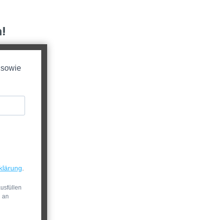
!
 sowie
klärung
.
usfüllen
n an