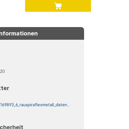
Informationen
020
tter
:
169893_6_rauspiraflexmetall_datenblatt
cherheit