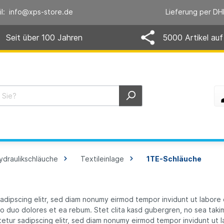
il: info@xps-store.de
Lieferung per DH
Seit über 100 Jahren
5000 Artikel auf
ydraulikschläuche
Textileinlage
1TE-Schläuche
sadipscing elitr, sed diam nonumy eirmod tempor invidunt ut labore
o duo dolores et ea rebum. Stet clita kasd gubergren, no sea taki
etur sadipscing elitr, sed diam nonumy eirmod tempor invidunt ut 