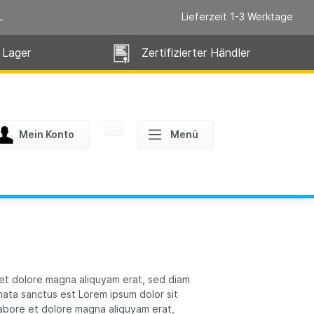
L
Lieferzeit 1-3 Werktage
 Lager
Zertifizierter Händler
Mein Konto
Menü
 et dolore magna aliquyam erat, sed diam
mata sanctus est Lorem ipsum dolor sit
labore et dolore magna aliquyam erat,