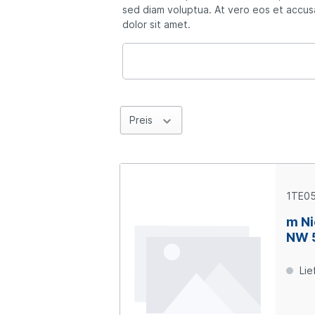
sed diam voluptua. At vero eos et accus
dolor sit amet.
Preis
1TE0
m Ni
NW 
Lie