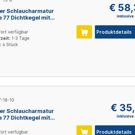
€ 58
er Schlaucharmatur
inklusive
e 77 Dichtkegel mit
wurfmutter und O-Ring
1,5, Size 8 (DN12), Stahl
Produktdetails
ort verfügbar
inkt Cr(VI)-frei
zeit:
1-3 Tage
:
4 Stück
-18-10
€ 35
er Schlaucharmatur
inklusive
e 77 Dichtkegel mit
wurfmutter und O-Ring
1,5, Size 10 (DN16), Stahl
Produktdetails
ort verfügbar