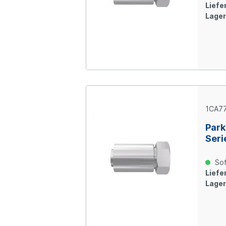
verz
Liefer
Lager
1CA77
Park
Seri
Über
M30x
Sof
verz
Liefer
Lager