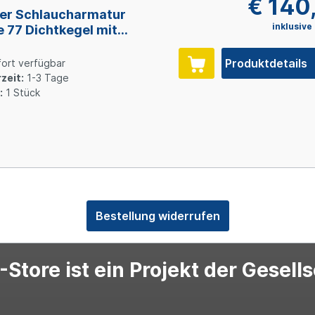
€ 140
er Schlaucharmatur
inklusive
e 77 Dichtkegel mit
wurfmutter und O-Ring
2, Size 20 (DN31), Stahl
Produktdetails
ort verfügbar
inkt Cr(VI)-frei
zeit:
1-3 Tage
:
1 Stück
Bestellung widerrufen
Store ist ein Projekt der Gesell