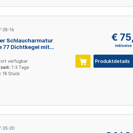
-28-16
€ 75
er Schlaucharmatur
inklusive
e 77 Dichtkegel mit
wurfmutter und O-Ring
2, Size 16 (DN25), Stahl
Produktdetails
ort verfügbar
inkt Cr(VI)-frei
zeit:
1-3 Tage
:
18 Stück
-35-20