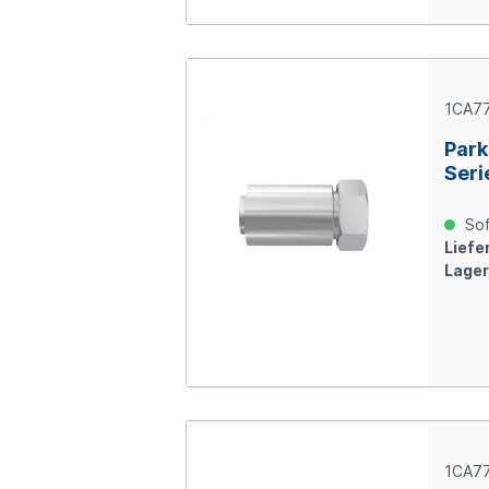
1CA77
Park
Seri
Über
M36x
Sof
verz
Liefer
Lager
1CA77