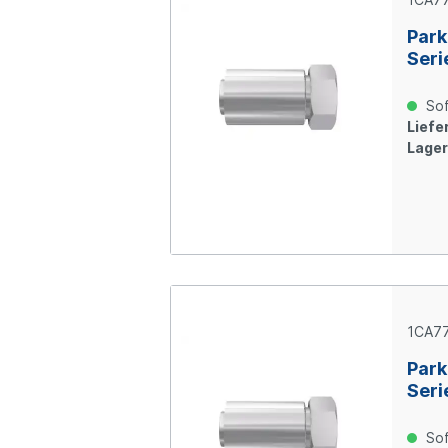
Park
Seri
Über
M22x
Sof
verz
Liefer
Lager
1CA77
Park
Seri
Über
M26x
Sof