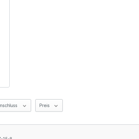
nschluss
Preis
-15-8