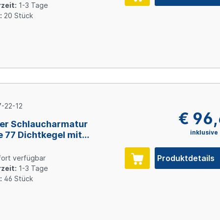
inkt Cr(VI)-frei
zeit:
1-3 Tage
:
20 Stück
-22-12
€ 96
er Schlaucharmatur
inklusive
e 77 Dichtkegel mit
wurfmutter und O-Ring
2, Size 12 (DN19), Stahl
Produktdetails
ort verfügbar
inkt Cr(VI)-frei
zeit:
1-3 Tage
:
46 Stück