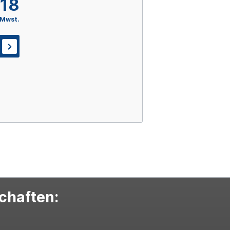
,18
 Mwst.
schaften: