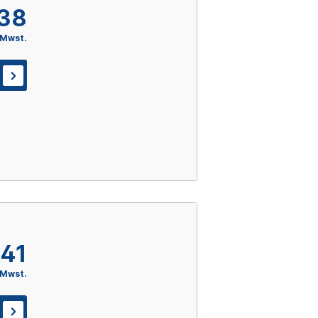
,38
 Mwst.
,41
 Mwst.