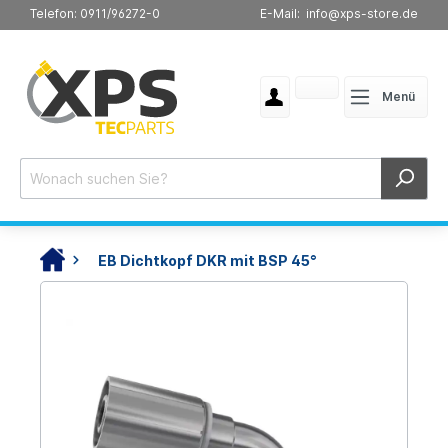
Telefon: 0911/96272-0
E-Mail: info@xps-store.de
Menü
EB Dichtkopf DKR mit BSP 45°