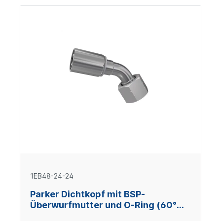
1EB48-24-24
Parker Dichtkopf mit BSP-
Überwurfmutter und O-Ring (60°
Konus) 45° Bogen DN38 x 1 1/2" IG