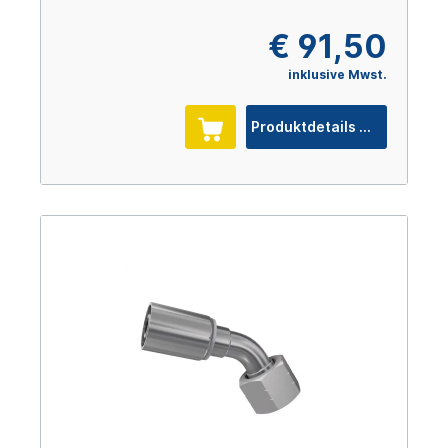
€ 91,50
inklusive Mwst.
Produktdetails