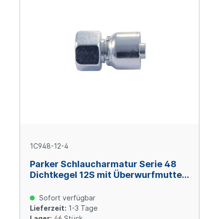
1C948-12-4
Parker Schlaucharmatur Serie 48
Dichtkegel 12S mit Überwurfmutter
und O-Ring M20x1,5, Size 4 (DN6),
Stahl verzinkt Cr(VI)-frei
Sofort verfügbar
Lieferzeit:
1-3 Tage
Lager:
46 Stück