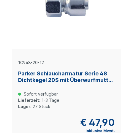
1C948-20-12
Parker Schlaucharmatur Serie 48
Dichtkegel 20S mit Überwurfmutter
und O-Ring M30x2, Size 12 (DN19),
Stahl verzinkt Cr(VI)-frei
Sofort verfügbar
Lieferzeit:
1-3 Tage
Lager:
27 Stück
€ 47,90
inklusive Mwst.