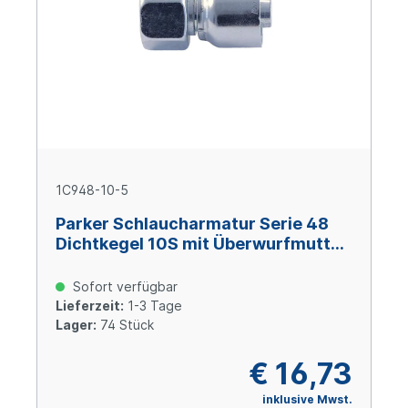
1C948-10-5
Parker Schlaucharmatur Serie 48
Dichtkegel 10S mit Überwurfmutter
und O-Ring M18x1,5, Size 5 (DN8),
Stahl verzinkt Cr(VI)-frei
Sofort verfügbar
Lieferzeit:
1-3 Tage
Lager:
74 Stück
€ 16,73
inklusive Mwst.