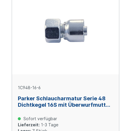
1C948-16-6
Parker Schlaucharmatur Serie 48
Dichtkegel 16S mit Überwurfmutter
und O-Ring M24x1,5, Size 6 (DN10),
Stahl verzinkt Cr(VI)-frei
Sofort verfügbar
Lieferzeit:
1-3 Tage
Lager:
7 Stück