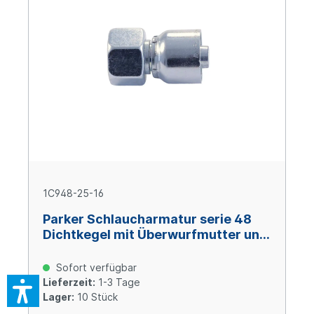
1C948-25-16
Parker Schlaucharmatur serie 48
Dichtkegel mit Überwurfmutter und
O-Ring M36x2, Size 16 (DN25), Stahl
verzinkt Cr(VI)-frei
Sofort verfügbar
Lieferzeit:
1-3 Tage
Lager:
10 Stück