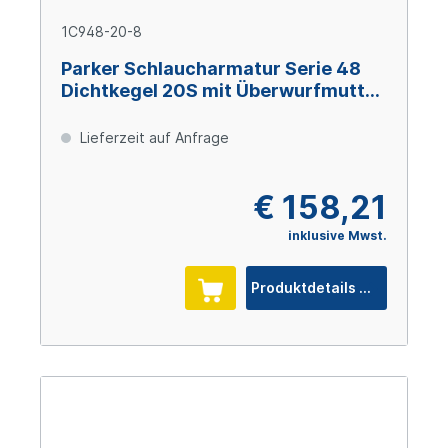
1C948-20-8
Parker Schlaucharmatur Serie 48
Dichtkegel 20S mit Überwurfmutter
und O-Ring M30x2, Size 8 (DN12),
Stahl verzinkt Cr(VI)-frei
Lieferzeit auf Anfrage
€ 158,21
inklusive Mwst.
Produktdetails