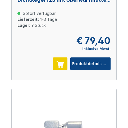
und O-Ring M20x1,5, Size 8 (DN12),
Stahl verzinkt Cr(VI)-frei
Sofort verfügbar
Lieferzeit:
1-3 Tage
Lager:
9 Stück
€ 79,40
inklusive Mwst.
Produktdetails