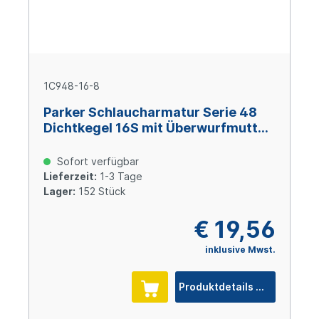
1C948-16-8
Parker Schlaucharmatur Serie 48
Dichtkegel 16S mit Überwurfmutter
und O-Ring M24x1,5, Size 8 (DN12),
Stahl verzinkt Cr(VI)-frei
Sofort verfügbar
Lieferzeit:
1-3 Tage
Lager:
152 Stück
€ 19,56
inklusive Mwst.
Produktdetails