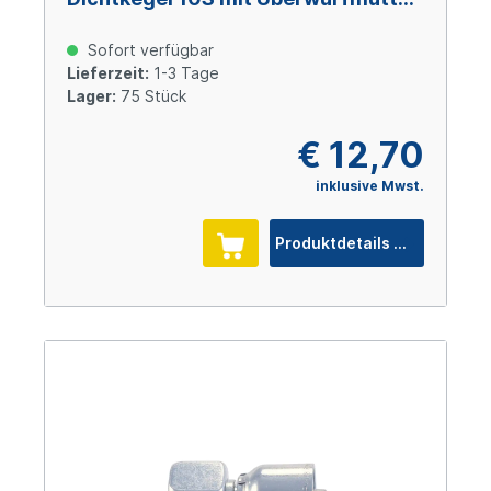
und O-Ring M18x1,5, Size 4 (DN6),
Stahl verzinkt Cr(VI)-frei
Sofort verfügbar
Lieferzeit:
1-3 Tage
Lager:
75 Stück
€ 12,70
inklusive Mwst.
Produktdetails