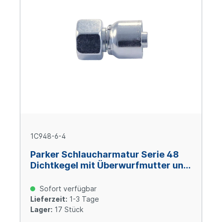
1C948-6-4
Parker Schlaucharmatur Serie 48
Dichtkegel mit Überwurfmutter und
O-Ring M14x1,5, Size 4 (DN6), Stahl
verzinkt Cr(VI)-frei
Sofort verfügbar
Lieferzeit:
1-3 Tage
Lager:
17 Stück