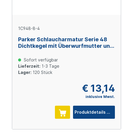
1C948-8-4
Parker Schlaucharmatur Serie 48
Dichtkegel mit Überwurfmutter und
O-Ring M16x1,5, Size 4 (DN6), Stahl
verzinkt Cr(VI)-frei
Sofort verfügbar
Lieferzeit:
1-3 Tage
Lager:
120 Stück
€ 13,14
inklusive Mwst.
Produktdetails