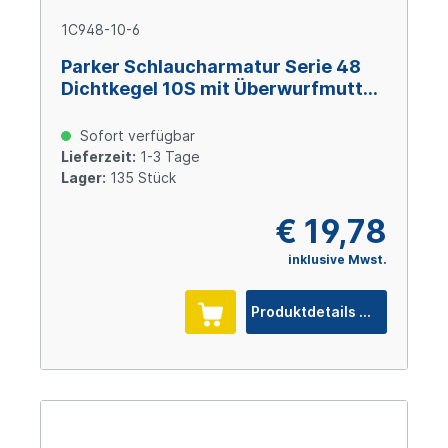
1C948-10-6
Parker Schlaucharmatur Serie 48
Dichtkegel 10S mit Überwurfmutter
und O-Ring M18x1,5, Size 6 (DN10),
Stahl verzinkt Cr(VI)-frei
Sofort verfügbar
Lieferzeit:
1-3 Tage
Lager:
135 Stück
€ 19,78
inklusive Mwst.
Produktdetails