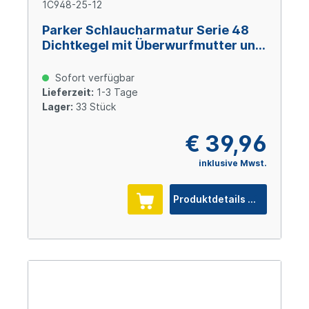
1C948-25-12
Parker Schlaucharmatur Serie 48
Dichtkegel mit Überwurfmutter und
O-Ring M36x2, Size 12 (DN19), Stahl
verzinkt Cr(VI)-frei
Sofort verfügbar
Lieferzeit:
1-3 Tage
Lager:
33 Stück
€ 39,96
inklusive Mwst.
Produktdetails