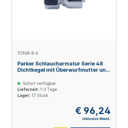
1C948-8-6
Parker Schlaucharmatur Serie 48
Dichtkegel mit Überwurfmutter und
O-Ring M16x1,5, Size 6 (DN10), Stahl
verzinkt Cr(VI)-frei
Sofort verfügbar
Lieferzeit:
1-3 Tage
Lager:
17 Stück
€ 96,24
inklusive Mwst.