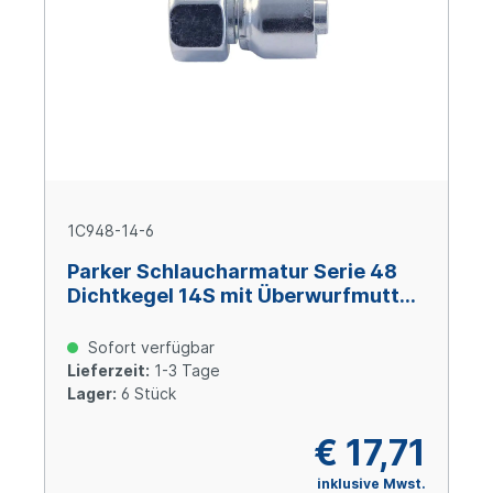
1C948-14-6
Parker Schlaucharmatur Serie 48
Dichtkegel 14S mit Überwurfmutter
und O-Ring M22x1,5, Size 6 (DN10),
Stahl verzinkt Cr(VI)-frei
Sofort verfügbar
Lieferzeit:
1-3 Tage
Lager:
6 Stück
€ 17,71
inklusive Mwst.