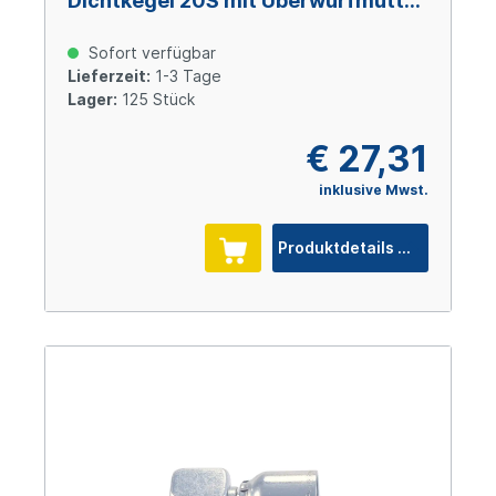
Dichtkegel 20S mit Überwurfmutter
und O-Ring M30x2, Size 10 (DN16),
Stahl verzinkt Cr(VI)-frei
Sofort verfügbar
Lieferzeit:
1-3 Tage
Lager:
125 Stück
€ 27,31
inklusive Mwst.
Produktdetails