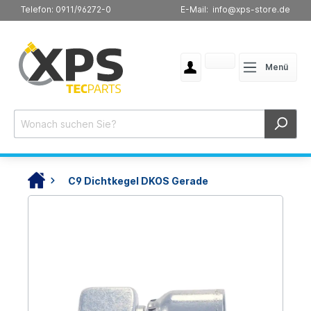
Telefon: 0911/96272-0
E-Mail: info@xps-store.de
Menü
C9 Dichtkegel DKOS Gerade