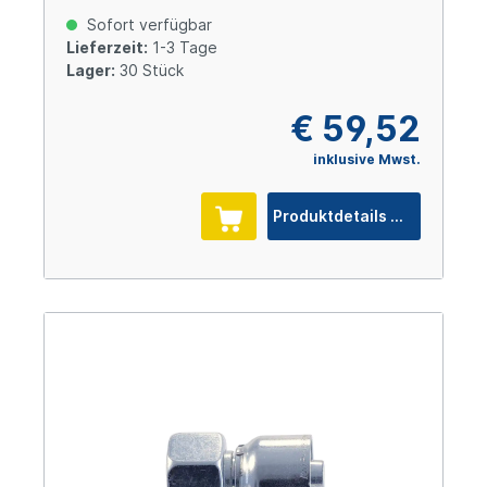
verzinkt Cr(VI)-frei
Sofort verfügbar
Lieferzeit:
1-3 Tage
Lager:
30 Stück
€ 59,52
inklusive Mwst.
Produktdetails