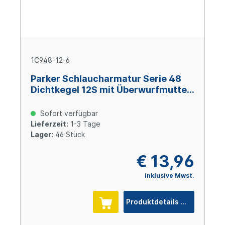
1C948-12-6
Parker Schlaucharmatur Serie 48
Dichtkegel 12S mit Überwurfmutter
und O-Ring M20x1,5, Size 6 (DN10),
Stahl verzinkt Cr(VI)-frei
Sofort verfügbar
Lieferzeit:
1-3 Tage
Lager:
46 Stück
€ 13,96
inklusive Mwst.
Produktdetails