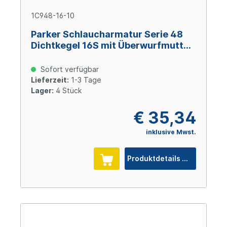
1C948-16-10
Parker Schlaucharmatur Serie 48
Dichtkegel 16S mit Überwurfmutter
und O-Ring M24x1,5, Size 10 (DN16),
Stahl verzinkt Cr(VI)-frei
Sofort verfügbar
Lieferzeit:
1-3 Tage
Lager:
4 Stück
€ 35,34
inklusive Mwst.
Produktdetails