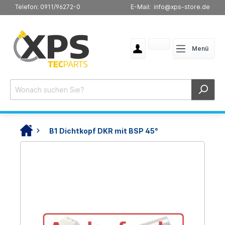
Telefon: 0911/96272-0
E-Mail: info@xps-store.de
Menü
B1 Dichtkopf DKR mit BSP 45°