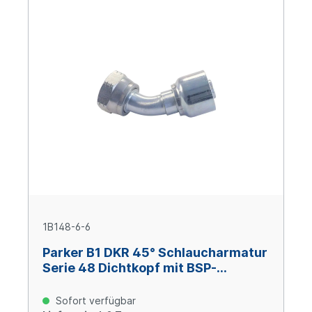
1B148-6-6
Parker B1 DKR 45° Schlaucharmatur
Serie 48 Dichtkopf mit BSP-
Überwurfmutter 3/8x19 BSP, Size 6
(DN 10), Stahl verzinkt Cr(VI)-frei
Sofort verfügbar