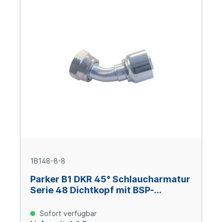
1B148-8-8
Parker B1 DKR 45° Schlaucharmatur
Serie 48 Dichtkopf mit BSP-
Überwurfmutter 1/2x14 BSP, Size 8
(DN 12), Stahl verzinkt Cr(VI)-frei
Sofort verfügbar