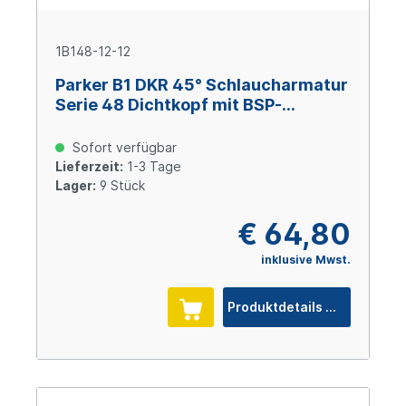
1B148-12-12
Parker B1 DKR 45° Schlaucharmatur
Serie 48 Dichtkopf mit BSP-
Überwurfmutter 3/4x14 BSP, Size 12
(DN 19), Stahl verzinkt Cr(VI)-frei
Sofort verfügbar
Lieferzeit:
1-3 Tage
Lager:
9 Stück
€ 64,80
inklusive Mwst.
Produktdetails