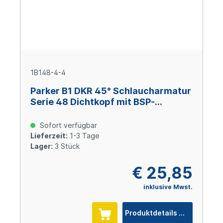
1B148-4-4
Parker B1 DKR 45° Schlaucharmatur
Serie 48 Dichtkopf mit BSP-
Überwurfmutter 1/4x19 BSP, Size 4
(DN 6), Stahl verzinkt Cr(VI)-frei
Sofort verfügbar
Lieferzeit:
1-3 Tage
Lager:
3 Stück
€ 25,85
inklusive Mwst.
Produktdetails