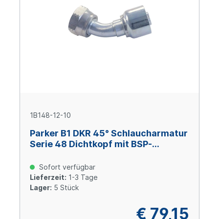
1B148-12-10
Parker B1 DKR 45° Schlaucharmatur
Serie 48 Dichtkopf mit BSP-
Überwurfmutter 3/4x14 BSP, Size
10 (DN 16), Stahl verzinkt Cr(VI)-frei
Sofort verfügbar
Lieferzeit:
1-3 Tage
Lager:
5 Stück
€ 79,15