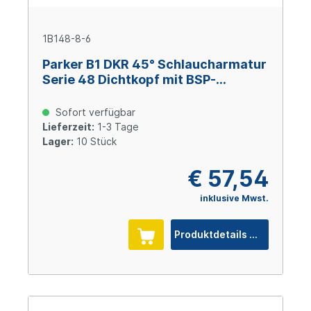
1B148-8-6
Parker B1 DKR 45° Schlaucharmatur
Serie 48 Dichtkopf mit BSP-
Überwurfmutter 1/2x14 BSP, Size 6
(DN 10), Stahl verzinkt Cr(VI)-frei
Sofort verfügbar
Lieferzeit:
1-3 Tage
Lager:
10 Stück
€ 57,54
inklusive Mwst.
Produktdetails