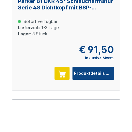
Parker B1 DKR 45° Schlaucharmatur
Serie 48 Dichtkopf mit BSP-
Überwurfmutter 1x11 BSP, Size 16
(DN 25), Stahl verzinkt Cr(VI)-frei
Sofort verfügbar
Lieferzeit:
1-3 Tage
Lager:
3 Stück
€ 91,50
inklusive Mwst.
Produktdetails