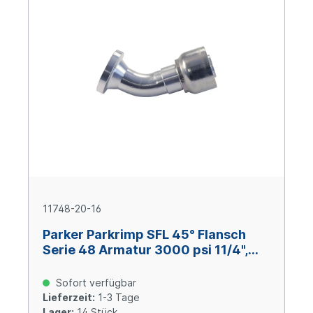
11748-20-16
Parker Parkrimp SFL 45° Flansch
Serie 48 Armatur 3000 psi 11/4",
Size 16 (DN 25), Stahl verzinkt
Cr(VI)-frei
Sofort verfügbar
Lieferzeit:
1-3 Tage
Lager:
14 Stück