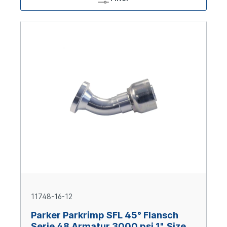
11748-16-12
Parker Parkrimp SFL 45° Flansch
Serie 48 Armatur 3000 psi 1", Size