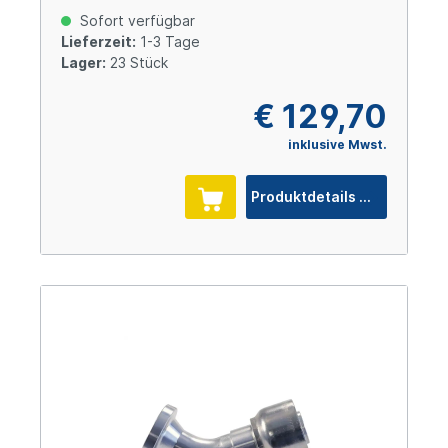
Cr(VI)-frei
Sofort verfügbar
Lieferzeit:
1-3 Tage
Lager:
23 Stück
€ 129,70
inklusive Mwst.
Produktdetails