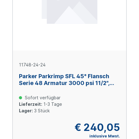
11748-24-24
Parker Parkrimp SFL 45° Flansch
Serie 48 Armatur 3000 psi 11/2",
Size 24 (DN 38), Stahl verzinkt
Cr(VI)-frei
Sofort verfügbar
Lieferzeit:
1-3 Tage
Lager:
3 Stück
€ 240,05
inklusive Mwst.