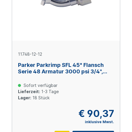
11748-12-12
Parker Parkrimp SFL 45° Flansch
Serie 48 Armatur 3000 psi 3/4",
Size 12 (DN 19), Stahl verzinkt
Cr(VI)-frei
Sofort verfügbar
Lieferzeit:
1-3 Tage
Lager:
18 Stück
€ 90,37
inklusive Mwst.