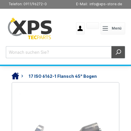
Telefon: 0911/96272-0
E-Mail: info@xps-store.de
Menü
17 ISO 6162-1 Flansch 45° Bogen