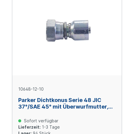
10648-12-10
Parker Dichtkonus Serie 48 JIC
37°/SAE 45° mit Überwurfmutter,
Size 10 (DN 16), 1 1/16-12 UNF, Stahl
verzinkt Cr(VI)-frei
Sofort verfügbar
Lieferzeit:
1-3 Tage
Lager:
94 Stück