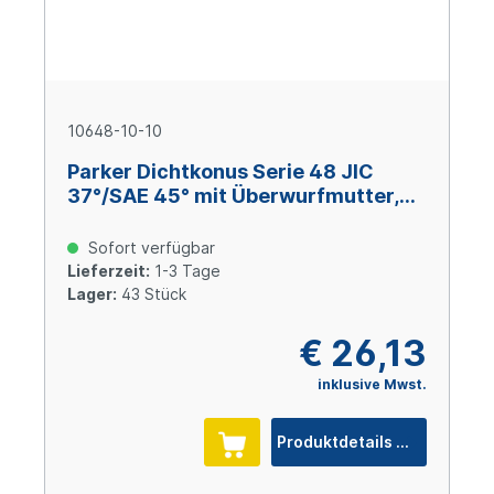
10648-10-10
Parker Dichtkonus Serie 48 JIC
37°/SAE 45° mit Überwurfmutter,
Size 10 (DN 16), 7/8-14 UNF, Stahl
verzinkt Cr(VI)-frei
Sofort verfügbar
Lieferzeit:
1-3 Tage
Lager:
43 Stück
€ 26,13
inklusive Mwst.
Produktdetails