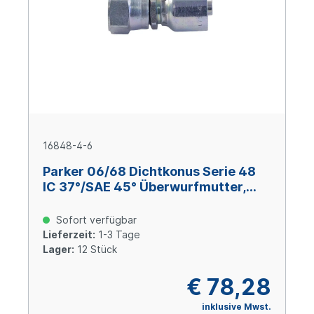
16848-4-6
Parker 06/68 Dichtkonus Serie 48
IC 37°/SAE 45° Überwurfmutter,
Size 6 (DN 10) 7/16-20 UNF, Stahl
verzinkt Cr(VI)-frei
Sofort verfügbar
Lieferzeit:
1-3 Tage
Lager:
12 Stück
€ 78,28
inklusive Mwst.