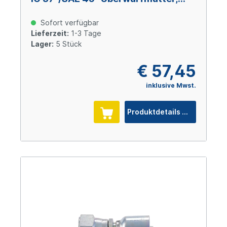
Size 5 (DN 8), 3/4-16 UNF, Stahl
verzinkt Cr(VI)-frei
Sofort verfügbar
Lieferzeit:
1-3 Tage
Lager:
5 Stück
€ 57,45
inklusive Mwst.
Produktdetails