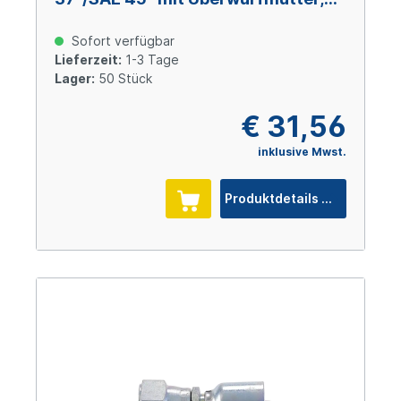
Size 12 (DN 19), 1 1/16-12 UNF, Stahl
verzinkt Cr(VI)-frei
Sofort verfügbar
Lieferzeit:
1-3 Tage
Lager:
50 Stück
€ 31,56
inklusive Mwst.
Produktdetails