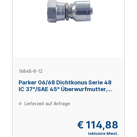
16848-8-12
Parker 06/68 Dichtkonus Serie 48
IC 37°/SAE 45° Überwurfmutter,
Size 12 (DN 19), 3/4-16 UNF, Stahl
verzinkt Cr(VI)-frei
Lieferzeit auf Anfrage
€ 114,88
inklusive Mwst.