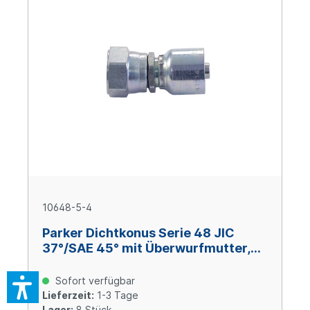
10648-5-4
Parker Dichtkonus Serie 48 JIC
37°/SAE 45° mit Überwurfmutter,
Size 4 (DN 6), 1/2-20 UNF, Stahl
verzinkt Cr(VI)-frei
Sofort verfügbar
Lieferzeit:
1-3 Tage
Lager:
8 Stück