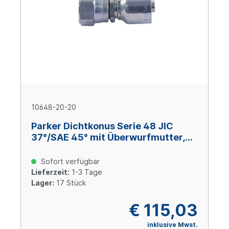
10648-20-20
Parker Dichtkonus Serie 48 JIC
37°/SAE 45° mit Überwurfmutter,
Size 20 (DN 31), 1 5/8-12 UNF, Stahl
verzinkt Cr(VI)-frei
Sofort verfügbar
Lieferzeit:
1-3 Tage
Lager:
17 Stück
€ 115,03
inklusive Mwst.