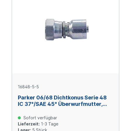
16848-5-5
Parker 06/68 Dichtkonus Serie 48
IC 37°/SAE 45° Überwurfmutter,
Size 5 (DN 8), 1/2-20 UNF, Stahl
verzinkt Cr(VI)-frei
Sofort verfügbar
Lieferzeit:
1-3 Tage
Lager:
5 Stück