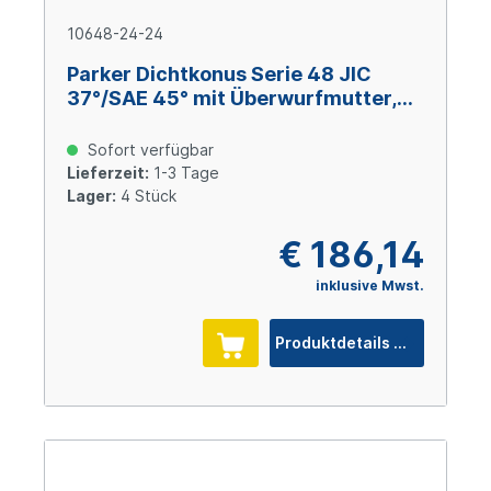
10648-24-24
Parker Dichtkonus Serie 48 JIC
37°/SAE 45° mit Überwurfmutter,
Size 24 (DN 38), 1 7/8-12 UNF, Stahl
verzinkt Cr(VI)-frei
Sofort verfügbar
Lieferzeit:
1-3 Tage
Lager:
4 Stück
€ 186,14
inklusive Mwst.
Produktdetails