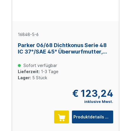
16848-5-6
Parker 06/68 Dichtkonus Serie 48
IC 37°/SAE 45° Überwurfmutter,
Size 5 (DN 8), 1/2-20 UNF, Stahl
verzinkt Cr(VI)-frei
Sofort verfügbar
Lieferzeit:
1-3 Tage
Lager:
5 Stück
€ 123,24
inklusive Mwst.
Produktdetails