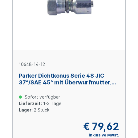
10648-14-12
Parker Dichtkonus Serie 48 JIC
37°/SAE 45° mit Überwurfmutter,
Size 12 (DN 19), 1 3/16-12 UNF, Stahl
verzinkt Cr(VI)-frei
Sofort verfügbar
Lieferzeit:
1-3 Tage
Lager:
2 Stück
€ 79,62
inklusive Mwst.