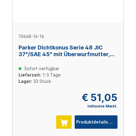
10648-16-16
Parker Dichtkonus Serie 48 JIC
37°/SAE 45° mit Überwurfmutter,
Size 16 (DN 25), 1 5/16-12 UNF, Stahl
verzinkt Cr(VI)-frei
Sofort verfügbar
Lieferzeit:
1-3 Tage
Lager:
33 Stück
€ 51,05
inklusive Mwst.
Produktdetails