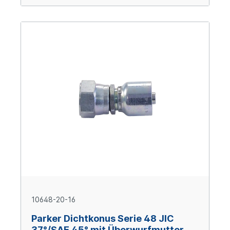
10648-20-16
Parker Dichtkonus Serie 48 JIC
37°/SAE 45° mit Überwurfmutter,