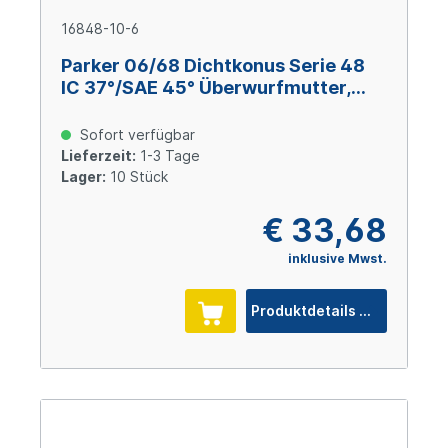
16848-10-6
Parker 06/68 Dichtkonus Serie 48
IC 37°/SAE 45° Überwurfmutter,
Size 6 (DN 10) 7/8-14 UNF, Stahl
verzinkt Cr(VI)-frei
Sofort verfügbar
Lieferzeit:
1-3 Tage
Lager:
10 Stück
€ 33,68
inklusive Mwst.
Produktdetails