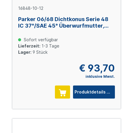
16848-10-12
Parker 06/68 Dichtkonus Serie 48
IC 37°/SAE 45° Überwurfmutter,
Size 12 (DN19), 7/8-14 UNF, Stahl
verzinkt Cr(VI)-frei
Sofort verfügbar
Lieferzeit:
1-3 Tage
Lager:
9 Stück
€ 93,70
inklusive Mwst.
Produktdetails