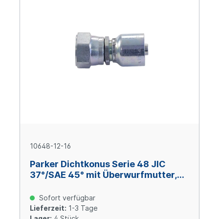
10648-12-16
Parker Dichtkonus Serie 48 JIC
37°/SAE 45° mit Überwurfmutter,
Size 16 (DN 25), 1 1/16-12 UNF, Stahl
verzinkt Cr(VI)-frei
Sofort verfügbar
Lieferzeit:
1-3 Tage
Lager:
4 Stück