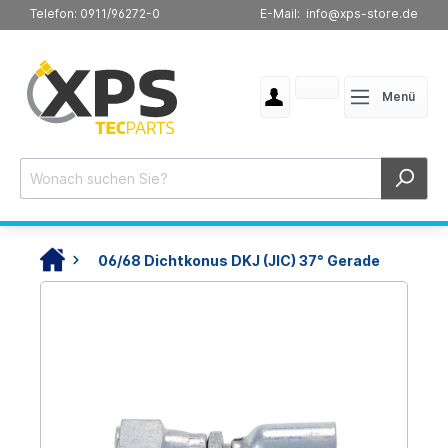
Telefon: 0911/96272-0
E-Mail: info@xps-store.de
Menü
06/68 Dichtkonus DKJ (JIC) 37° Gerade