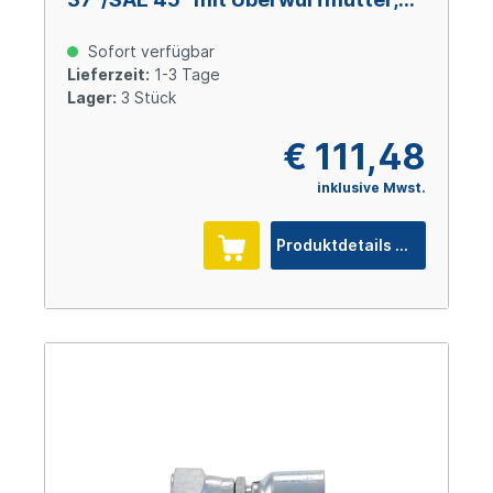
Size 16 (DN 25), 1 5/8-12 UNF, Stahl
verzinkt Cr(VI)-frei
Sofort verfügbar
Lieferzeit:
1-3 Tage
Lager:
3 Stück
€ 111,48
inklusive Mwst.
Produktdetails