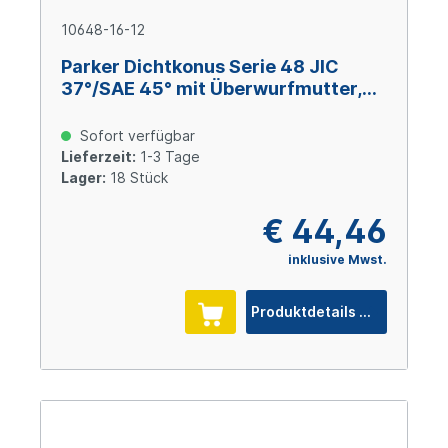
10648-16-12
Parker Dichtkonus Serie 48 JIC
37°/SAE 45° mit Überwurfmutter,
Size 12 (DN 19), 1 5/16-12 UNF, Stahl
verzinkt Cr(VI)-frei
Sofort verfügbar
Lieferzeit:
1-3 Tage
Lager:
18 Stück
€ 44,46
inklusive Mwst.
Produktdetails