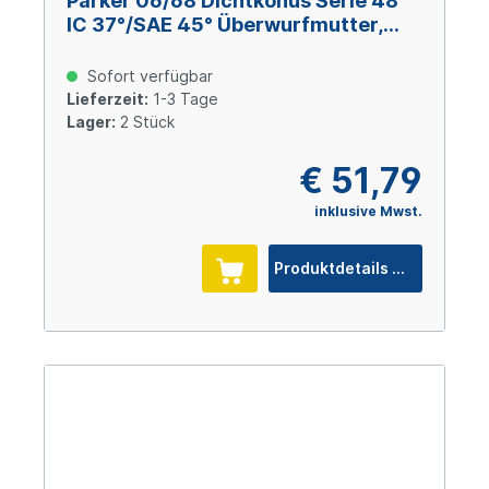
Parker 06/68 Dichtkonus Serie 48
IC 37°/SAE 45° Überwurfmutter,
Size 10 (DN 16), 3/4-16 UNF, Stahl
verzinkt Cr(VI)-frei
Sofort verfügbar
Lieferzeit:
1-3 Tage
Lager:
2 Stück
€ 51,79
inklusive Mwst.
Produktdetails