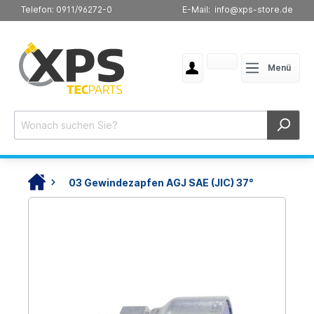
Telefon: 0911/96272-0
E-Mail: info@xps-store.de
Menü
03 Gewindezapfen AGJ SAE (JIC) 37°