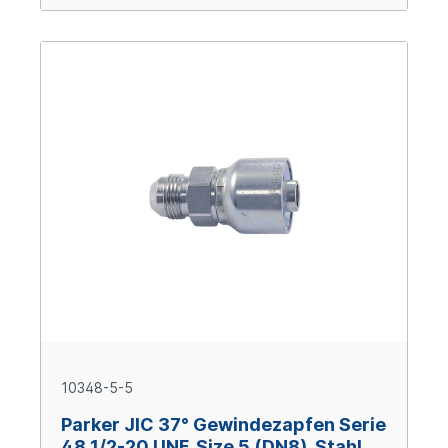
10348-5-5
Parker JIC 37° Gewindezapfen Serie
48 1/2-20 UNF, Size 5 (DN8), Stahl