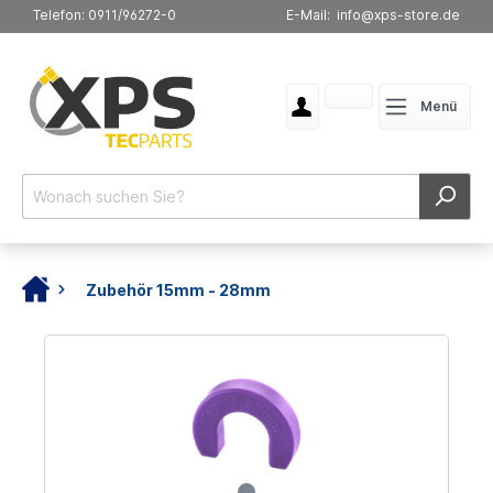
Telefon: 0911/96272-0
E-Mail: info@xps-store.de
Menü
Zubehör 15mm - 28mm