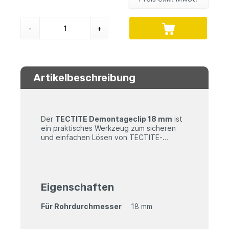
-
+
Artikelbeschreibung
Der
TECTITE Demontageclip 18 mm
ist
ein praktisches Werkzeug zum sicheren
und einfachen Lösen von TECTITE-
Steckfittings aus Kupfer und Edelstahl.
Der Clip ist speziell für Rohrdurchmesser
von 18 mm konzipiert und ermöglicht eine
Technische Daten
schnelle und präzise Demontage von
Rohrverbindungen.
Eigenschaften
Rohrdurchmesser:
18 mm
Material:
Für Kupfer- und Edelstahlrohre
Für Rohrdurchmesser
18 mm
geeignet